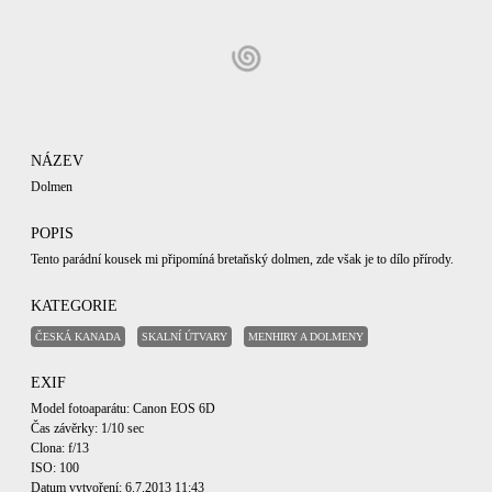
NÁZEV
Dolmen
POPIS
Tento parádní kousek mi připomíná bretaňský dolmen, zde však je to dílo přírody.
KATEGORIE
ČESKÁ KANADA
SKALNÍ ÚTVARY
MENHIRY A DOLMENY
EXIF
Model fotoaparátu: Canon EOS 6D
Čas závěrky: 1/10 sec
Clona: f/13
ISO: 100
Datum vytvoření: 6.7.2013 11:43