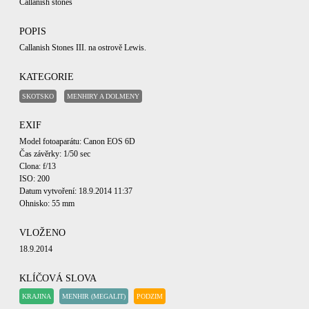
Callanish stones
POPIS
Callanish Stones III. na ostrově Lewis.
KATEGORIE
SKOTSKO
MENHIRY A DOLMENY
EXIF
Model fotoaparátu: Canon EOS 6D
Čas závěrky: 1/50 sec
Clona: f/13
ISO: 200
Datum vytvoření: 18.9.2014 11:37
Ohnisko: 55 mm
VLOŽENO
18.9.2014
KLÍČOVÁ SLOVA
KRAJINA
MENHIR (MEGALIT)
PODZIM