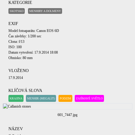
KATEGORIE
SKOTSKO
MENHIRY A DOLMENY
EXIF
Model fotoaparátu: Canon EOS 6D
Čas závěrky: 1/200 sec
Clona: f/13
ISO: 100
Datum vytvoření: 17.9.2014 18:08
Ohnisko: 80 mm
VLOŽENO
17.9.2014
KLÍČOVÁ SLOVA
KRAJINA
MENHIR (MEGALIT)
PODZIM
ZAJÍMAVÉ SVĚTLO
601_7447.jpg
NÁZEV