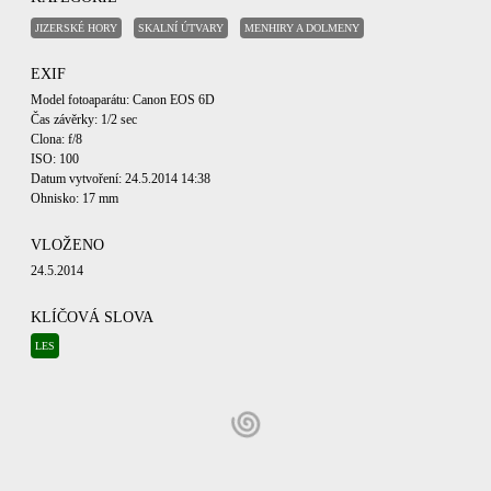
JIZERSKÉ HORY
SKALNÍ ÚTVARY
MENHIRY A DOLMENY
EXIF
Model fotoaparátu: Canon EOS 6D
Čas závěrky: 1/2 sec
Clona: f/8
ISO: 100
Datum vytvoření: 24.5.2014 14:38
Ohnisko: 17 mm
VLOŽENO
24.5.2014
KLÍČOVÁ SLOVA
LES