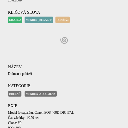
26.8.2009
KLÍČOVÁ SLOVA
KRAJINA
MENHIR (MEGALIT)
POBŘEŽÍ
NÁZEV
Dolmen a pobřeží
KATEGORIE
BRETAŇ
MENHIRY A DOLMENY
EXIF
Model fotoaparátu: Canon EOS 400D DIGITAL
Čas závěrky: 1/250 sec
Clona: f/9