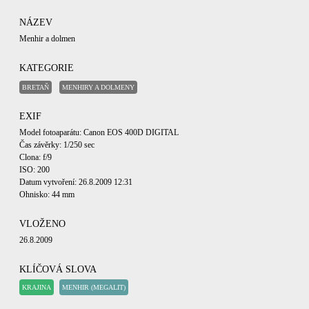
NÁZEV
Menhir a dolmen
KATEGORIE
BRETAŇ
MENHIRY A DOLMENY
EXIF
Model fotoaparátu: Canon EOS 400D DIGITAL
Čas závěrky: 1/250 sec
Clona: f/9
ISO: 200
Datum vytvoření: 26.8.2009 12:31
Ohnisko: 44 mm
VLOŽENO
26.8.2009
KLÍČOVÁ SLOVA
KRAJINA
MENHIR (MEGALIT)