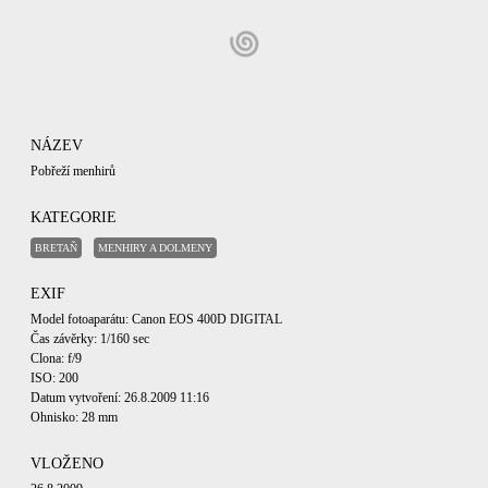
NÁZEV
Pobřeží menhirů
KATEGORIE
BRETAŇ
MENHIRY A DOLMENY
EXIF
Model fotoaparátu: Canon EOS 400D DIGITAL
Čas závěrky: 1/160 sec
Clona: f/9
ISO: 200
Datum vytvoření: 26.8.2009 11:16
Ohnisko: 28 mm
VLOŽENO