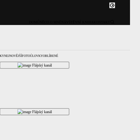
DOMŮ
NĚCO O MNĚ
NÁVŠTĚVNÍ KNIHA
KONTAKT
KY
NEJNOVĚJŠÍ
FOTOÚLOVKY
OBLÍBENÉ