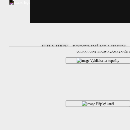
KRAJINY
-
PODZIMNÍ KRAJINKY
VODA
KRAJINY
HRADY A ZÁMKY
NAŠE 