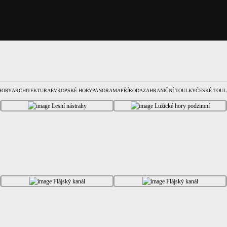
HORY
ARCHITEKTURA
EVROPSKÉ HORY
PANORAMA
PŘÍRODA
ZAHRANIČNÍ TOULKY
ČESKÉ TOUL