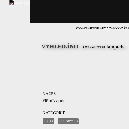
VODA
KRAJINY
HRADY A ZÁMKY
NAŠE 
VYHLEDÁNO
Rozsvícená lampička
-
NÁZEV
Vlčí mák v poli
KATEGORIE
FLORA
BENEŠOVSKO