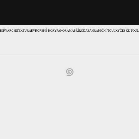
HORY
ARCHITEKTURA
EVROPSKÉ HORY
PANORAMA
PŘÍRODA
ZAHRANIČNÍ TOULKY
ČESKÉ TOUL