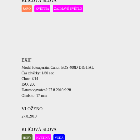
KLÍČOVÁ SLOVA
JARO
KVĚTINA
ZAJÍMAVÉ SVĚTLO
EXIF
Model fotoaparátu: Canon EOS 400D DIGITAL
Čas závěrky: 1/60 sec
Clona: f/14
ISO: 200
Datum vytvoření: 27.8.2010 9:28
Ohnisko: 17 mm
VLOŽENO
27.8.2010
KLÍČOVÁ SLOVA
HORY
KVĚTINA
VODA