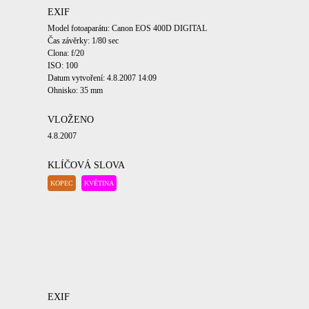
EXIF
Model fotoaparátu: Canon EOS 400D DIGITAL
Čas závěrky: 1/80 sec
Clona: f/20
ISO: 100
Datum vytvoření: 4.8.2007 14:09
Ohnisko: 35 mm
VLOŽENO
4.8.2007
KLÍČOVÁ SLOVA
KOPEC
KVĚTINA
EXIF