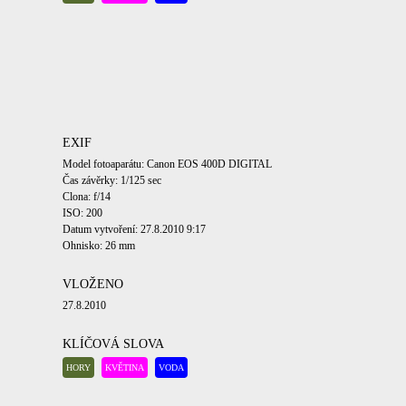
EXIF
Model fotoaparátu: Canon EOS 400D DIGITAL
Čas závěrky: 1/125 sec
Clona: f/14
ISO: 200
Datum vytvoření: 27.8.2010 9:17
Ohnisko: 26 mm
VLOŽENO
27.8.2010
KLÍČOVÁ SLOVA
HORY
KVĚTINA
VODA