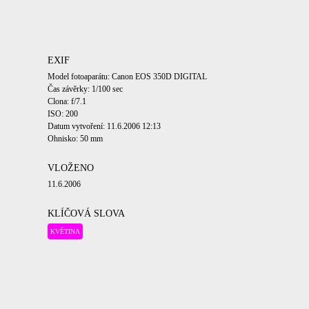
EXIF
Model fotoaparátu: Canon EOS 350D DIGITAL
Čas závěrky: 1/100 sec
Clona: f/7.1
ISO: 200
Datum vytvoření: 11.6.2006 12:13
Ohnisko: 50 mm
VLOŽENO
11.6.2006
KLÍČOVÁ SLOVA
KVĚTINA