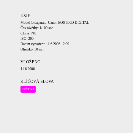
EXIF
Model fotoaparátu: Canon EOS 350D DIGITAL
Čas závěrky: 1/100 sec
Clona: f/10
ISO: 200
Datum vytvoření: 11.6.2006 12:09
Ohnisko: 50 mm
VLOŽENO
11.6.2006
KLÍČOVÁ SLOVA
KVĚTINA