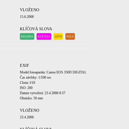
VLOŽENO
15.6.2008
KLÍČOVÁ SLOVA
KRAJINA
KVĚTINA
LÉTO
POLE
EXIF
Model fotoaparátu: Canon EOS 350D DIGITAL
Čas závěrky: 1/100 sec
Clona: f/16
ISO: 200
Datum vytvoření: 23.4.2006 8:57
Ohnisko: 50 mm
VLOŽENO
23.4.2006