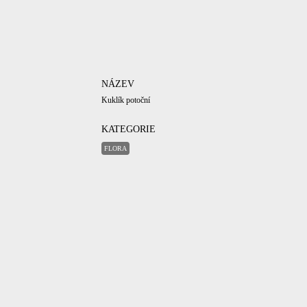
NÁZEV
Kuklík potoční
KATEGORIE
FLORA