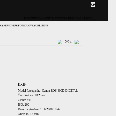
DOMŮ
NĚCO O MNĚ
NÁVŠTĚVNÍ KNIHA
KONTAKT
KY
NEJNOVĚJŠÍ
FOTOÚLOVKY
OBLÍBENÉ
2/24
EXIF
Model fotoaparátu: Canon EOS 400D DIGITAL
Čas závěrky: 1/125 sec
Clona: f/11
ISO: 200
Datum vytvoření: 15.6.2008 18:42
Ohnisko: 17 mm