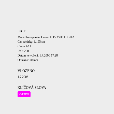
EXIF
Model fotoaparátu: Canon EOS 350D DIGITAL
Čas závěrky: 1/125 sec
Clona: f/11
ISO: 200
Datum vytvoření: 1.7.2006 17:28
Ohnisko: 50 mm
VLOŽENO
1.7.2006
KLÍČOVÁ SLOVA
KVĚTINA