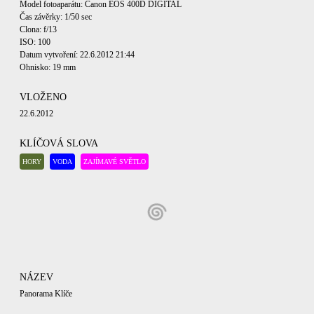
Model fotoaparátu: Canon EOS 400D DIGITAL
Čas závěrky: 1/50 sec
Clona: f/13
ISO: 100
Datum vytvoření: 22.6.2012 21:44
Ohnisko: 19 mm
VLOŽENO
22.6.2012
KLÍČOVÁ SLOVA
HORY
VODA
ZAJÍMAVÉ SVĚTLO
NÁZEV
Panorama Klíče