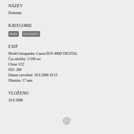
NÁZEV
Dolomity
KATEGORIE
HORY
DOLOMITY
EXIF
Model fotoaparátu: Canon EOS 400D DIGITAL
Čas závěrky: 1/100 sec
Clona: f/22
ISO: 200
Datum vytvoření: 10.9.2008 10:15
Ohnisko: 17 mm
VLOŽENO
10.9.2008