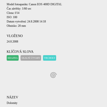
Model fotoaparátu: Canon EOS 400D DIGITAL
Čas závěrky: 1/60 sec
Clona: f/14
ISO: 100
Datum vytvoření: 24.8.2008 14:18
Ohnisko: 20 mm
VLOŽENO
24.8.2008
KLÍČOVÁ SLOVA
KRAJINA
SKALNÍ ÚTVARY
VRCHOLY
NÁZEV
Dolomity