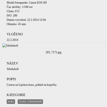
Model fotoaparátu: Canon EOS 6D
Čas závěrky: 1/100 sec
Clona: f/13
ISO: 200
Datum vytvoření: 22.2.2014 12:04
Ohnisko: 45 mm
VLOŽENO
22.2.2014
205_7172.jpg
NÁZEV
Středohoří
POPIS
Cestou na Lipskou horu, pohled na kopečky.
KATEGORIE
HORY
ČESKÉ STŘEDOHOŘÍ