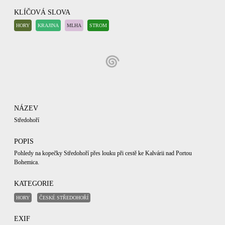
KLÍČOVÁ SLOVA
HORY
KRAJINA
MLHA
STROM
NÁZEV
Středohoří
POPIS
Pohledy na kopečky Středohoří přes louku při cestě ke Kalvárii nad Portou
Bohemica.
KATEGORIE
HORY
ČESKÉ STŘEDOHOŘÍ
EXIF