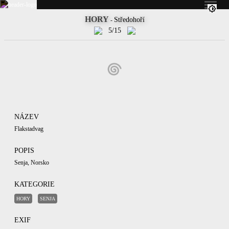
HORY
Středohoří
-
5/15
NÁZEV
Flakstadvag
POPIS
Senja, Norsko
KATEGORIE
HORY
SENJA
EXIF