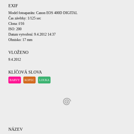
EXIF
Model fotoaparátu: Canon EOS 400D DIGITAL
Čas závěrky: 1/125 sec
Clona: f/16
ISO: 200
Datum vytvoření: 9.4.2012 14:37
Ohnisko: 17 mm
VLOŽENO
9.4.2012
KLÍČOVÁ SLOVA
BARVY
KOPEC
LOUKA
NÁZEV