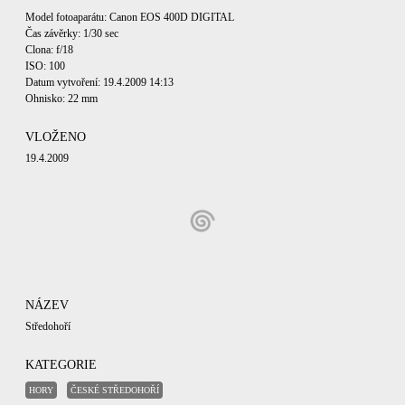
Model fotoaparátu: Canon EOS 400D DIGITAL
Čas závěrky: 1/30 sec
Clona: f/18
ISO: 100
Datum vytvoření: 19.4.2009 14:13
Ohnisko: 22 mm
VLOŽENO
19.4.2009
NÁZEV
Středohoří
KATEGORIE
HORY
ČESKÉ STŘEDOHOŘÍ