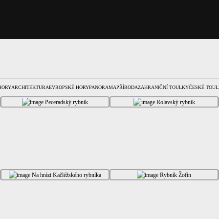
HORY
ARCHITEKTURA
EVROPSKÉ HORY
PANORAMA
PŘÍRODA
ZAHRANIČNÍ TOULKY
ČESKÉ TOUL