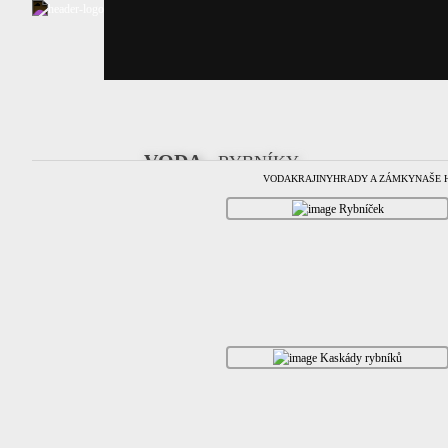
VODA
-
RYBNÍKY
VODA
KRAJINY
HRADY A ZÁMKY
NAŠE 