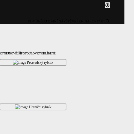
DOMŮ
NĚCO O MNĚ
NÁVŠTĚVNÍ KNIHA
KONTAKT
KY
NEJNOVĚJŠÍ
FOTOÚLOVKY
OBLÍBENÉ