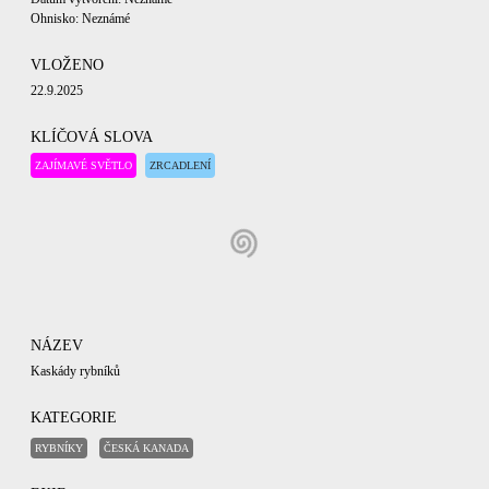
Ohnisko: Neznámé
VLOŽENO
22.9.2025
KLÍČOVÁ SLOVA
ZAJÍMAVÉ SVĚTLO
ZRCADLENÍ
NÁZEV
Kaskády rybníků
KATEGORIE
RYBNÍKY
ČESKÁ KANADA