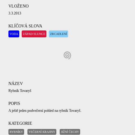
VLOŽENO
3.3.2013
KLÍČOVÁ SLOVA
VODA
ZÁPAD SLUNCE
ZRCADLENÍ
NÁZEV
Rybník Tovaryš
POPIS
A ještě jeden podvečerní pohled na rybník Tovaryš.
KATEGORIE
RYBNÍKY
VEČERNÍ KRAJINY
JIŽNÍ ČECHY