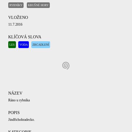
RYBNÍKY
KRUŠNÉ HORY
VLOŽENO
11.7.2016
KLÍČOVÁ SLOVA
LES
VODA
ZRCADLENÍ
NÁZEV
Ráno u rybníka
POPIS
Jindřichohradecko.