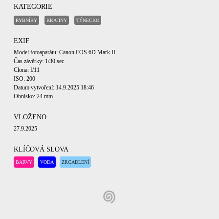
KATEGORIE
RYBNÍKY
KRAJINY
TÝNECKO
EXIF
Model fotoaparátu: Canon EOS 6D Mark II
Čas závěrky: 1/30 sec
Clona: f/11
ISO: 200
Datum vytvoření: 14.9.2025 18:46
Ohnisko: 24 mm
VLOŽENO
27.9.2025
KLÍČOVÁ SLOVA
BARVY
VODA
ZRCADLENÍ