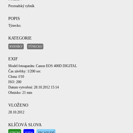
Peceradský rybník
POPIS
Týnecko.
KATEGORIE
RYBNÍKY
TÝNECKO
EXIF
Model fotoaparátu: Canon EOS 400D DIGITAL
Čas závěrky: 1/200 sec
Clona: f/10
ISO: 200
Datum vytvoření: 28.10.2012 15:14
Ohnisko: 21 mm
VLOŽENO
28.10.2012
KLÍČOVÁ SLOVA
STROM
VODA
ZRCADLENÍ