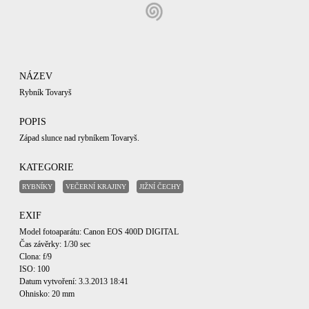
NÁZEV
Rybník Tovaryš
POPIS
Západ slunce nad rybníkem Tovaryš.
KATEGORIE
RYBNÍKY
VEČERNÍ KRAJINY
JIŽNÍ ČECHY
EXIF
Model fotoaparátu: Canon EOS 400D DIGITAL
Čas závěrky: 1/30 sec
Clona: f/9
ISO: 100
Datum vytvoření: 3.3.2013 18:41
Ohnisko: 20 mm