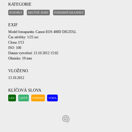
KATEGORIE
RYBNÍKY
KRUŠNÉ HORY
PODZIMNÍ KRAJINKY
EXIF
Model fotoaparátu: Canon EOS 400D DIGITAL
Čas závěrky: 1/25 sec
Clona: f/13
ISO: 100
Datum vytvoření: 13.10.2012 15:02
Ohnisko: 19 mm
VLOŽENO
13.10.2012
KLÍČOVÁ SLOVA
LES
LISTY
PODZIM
VODA