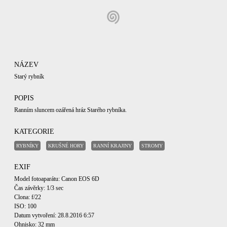
NÁZEV
Starý rybník
POPIS
Ranním sluncem ozářená hráz Starého rybníka.
KATEGORIE
RYBNÍKY
KRUŠNÉ HORY
RANNÍ KRAJINY
STROMY
EXIF
Model fotoaparátu: Canon EOS 6D
Čas závěrky: 1/3 sec
Clona: f/22
ISO: 100
Datum vytvoření: 28.8.2016 6:57
Ohnisko: 32 mm