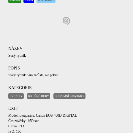
NÁZEV
Starý rybník
POPIS
Starý rybník nám zarůstá, ale pěkně.
KATEGORIE
RYBNÍKY
KRUŠNÉ HORY
PODZIMNÍ KRAJINKY
EXIF
Model fotoaparátu: Canon EOS 400D DIGITAL
Čas závěrky: 1/50 sec
Clona: f/13
ISO: 100