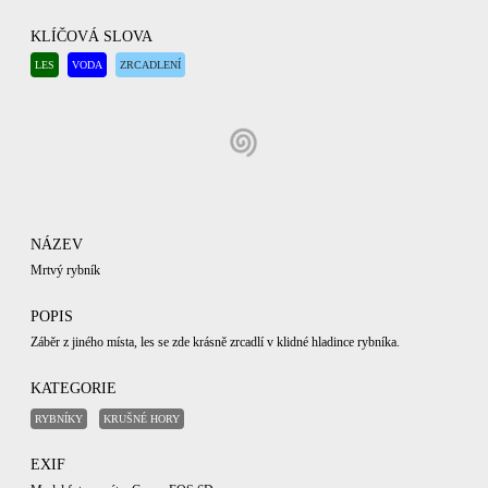
KLÍČOVÁ SLOVA
LES
VODA
ZRCADLENÍ
NÁZEV
Mrtvý rybník
POPIS
Záběr z jiného místa, les se zde krásně zrcadlí v klidné hladince rybníka.
KATEGORIE
RYBNÍKY
KRUŠNÉ HORY
EXIF