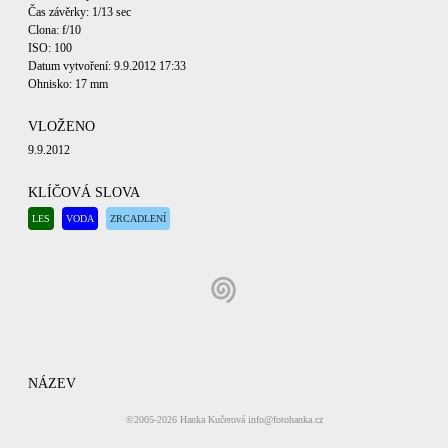
Čas závěrky: 1/13 sec
Clona: f/10
ISO: 100
Datum vytvoření: 9.9.2012 17:33
Ohnisko: 17 mm
VLOŽENO
9.9.2012
KLÍČOVÁ SLOVA
LES
VODA
ZRCADLENÍ
NÁZEV
Starý rybník
©2005-2026
Hanka Kučerová
info@fotohanka.cz