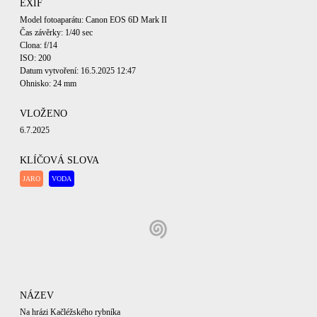
EXIF
Model fotoaparátu: Canon EOS 6D Mark II
Čas závěrky: 1/40 sec
Clona: f/14
ISO: 200
Datum vytvoření: 16.5.2025 12:47
Ohnisko: 24 mm
VLOŽENO
6.7.2025
KLÍČOVÁ SLOVA
JARO
VODA
NÁZEV
Na hrázi Kačléžského rybníka