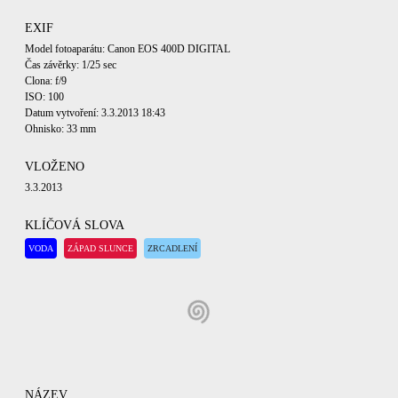
EXIF
Model fotoaparátu: Canon EOS 400D DIGITAL
Čas závěrky: 1/25 sec
Clona: f/9
ISO: 100
Datum vytvoření: 3.3.2013 18:43
Ohnisko: 33 mm
VLOŽENO
3.3.2013
KLÍČOVÁ SLOVA
VODA
ZÁPAD SLUNCE
ZRCADLENÍ
NÁZEV