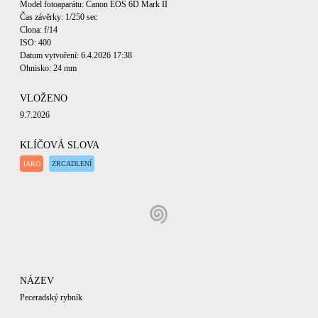
Model fotoaparátu: Canon EOS 6D Mark II
Čas závěrky: 1/250 sec
Clona: f/14
ISO: 400
Datum vytvoření: 6.4.2026 17:38
Ohnisko: 24 mm
VLOŽENO
9.7.2026
KLÍČOVÁ SLOVA
JARO
ZRCADLENÍ
NÁZEV
Peceradský rybník