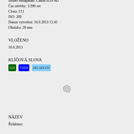
Model fotoaparátu: Canon EOS 6D
Čas závěrky: 1/200 sec
Clona: f/11
ISO: 200
Datum vytvoření: 16.6.2013 15:45
Ohnisko: 28 mm
VLOŽENO
16.6.2013
KLÍČOVÁ SLOVA
LES
VODA
ZRCADLENÍ
NÁZEV
Řežabinec