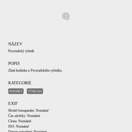
NÁZEV
Peceradský rybník
POPIS
Zlatá hodinka u Peceradského rybníku.
KATEGORIE
RYBNÍKY
TÝNECKO
EXIF
Model fotoaparátu: Neznámé
Čas závěrky: Neznámé
Clona: Neznámé
ISO: Neznámé
Datum vytvoření: Neznámé