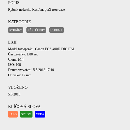
POPIS
Rybník nedaleko Kestřan, ptačí rezervace.
KATEGORIE
RYBNÍKY
JIŽNÍ ČECHY
STROMY
EXIF
Model fotoaparátu: Canon EOS 400D DIGITAL
Čas závěrky: 1/80 sec
Clona: f/14
ISO: 100
Datum vytvoření: 5.5.2013 17:10
Ohnisko: 17 mm
VLOŽENO
5.5.2013
KLÍČOVÁ SLOVA
JARO
STROM
VODA