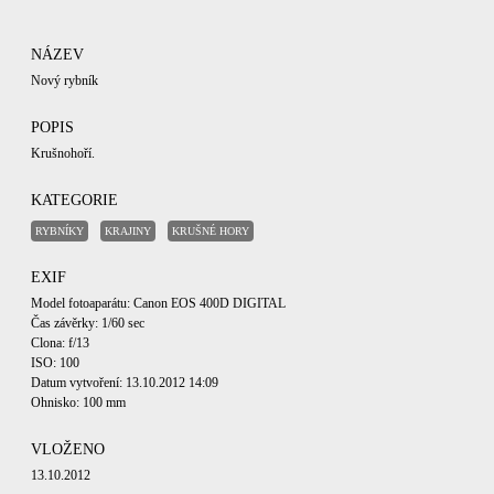
NÁZEV
Nový rybník
POPIS
Krušnohoří.
KATEGORIE
RYBNÍKY
KRAJINY
KRUŠNÉ HORY
EXIF
Model fotoaparátu: Canon EOS 400D DIGITAL
Čas závěrky: 1/60 sec
Clona: f/13
ISO: 100
Datum vytvoření: 13.10.2012 14:09
Ohnisko: 100 mm
VLOŽENO
13.10.2012