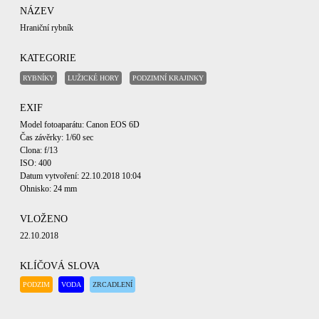
NÁZEV
Hraniční rybník
KATEGORIE
RYBNÍKY
LUŽICKÉ HORY
PODZIMNÍ KRAJINKY
EXIF
Model fotoaparátu: Canon EOS 6D
Čas závěrky: 1/60 sec
Clona: f/13
ISO: 400
Datum vytvoření: 22.10.2018 10:04
Ohnisko: 24 mm
VLOŽENO
22.10.2018
KLÍČOVÁ SLOVA
PODZIM
VODA
ZRCADLENÍ