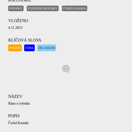
KATEGORIE
RYBNÍKY
PODZIMNÍ KRAJINKY
ČESKÁ KANADA
VLOŽENO
4.11.2013
KLÍČOVÁ SLOVA
PODZIM
VODA
ZRCADLENÍ
NÁZEV
Ráno u rybníka
POPIS
Česká Kanada.