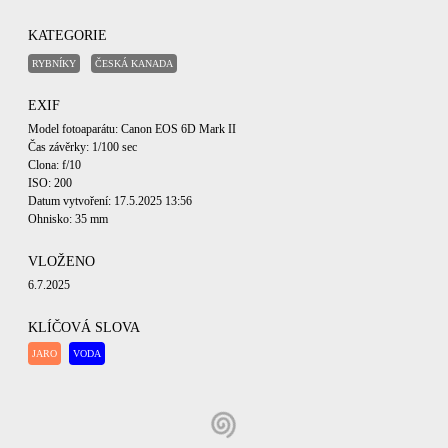
KATEGORIE
RYBNÍKY
ČESKÁ KANADA
EXIF
Model fotoaparátu: Canon EOS 6D Mark II
Čas závěrky: 1/100 sec
Clona: f/10
ISO: 200
Datum vytvoření: 17.5.2025 13:56
Ohnisko: 35 mm
VLOŽENO
6.7.2025
KLÍČOVÁ SLOVA
JARO
VODA