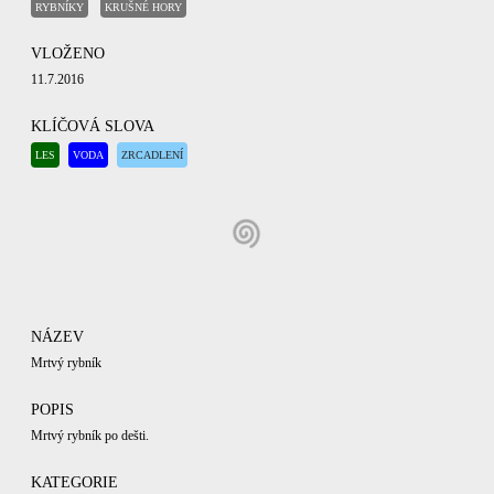
RYBNÍKY
KRUŠNÉ HORY
VLOŽENO
11.7.2016
KLÍČOVÁ SLOVA
LES
VODA
ZRCADLENÍ
NÁZEV
Mrtvý rybník
POPIS
Mrtvý rybník po dešti.
KATEGORIE