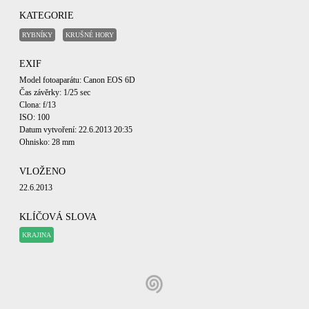
KATEGORIE
RYBNÍKY
KRUŠNÉ HORY
EXIF
Model fotoaparátu: Canon EOS 6D
Čas závěrky: 1/25 sec
Clona: f/13
ISO: 100
Datum vytvoření: 22.6.2013 20:35
Ohnisko: 28 mm
VLOŽENO
22.6.2013
KLÍČOVÁ SLOVA
KRAJINA