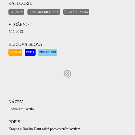
KATEGORIE
RYBNÍKY
PODZIMNÍ KRAJINKY
ČESKÁ KANADA
VLOŽENO
4.11.2013
KLÍČOVÁ SLOVA
PODZIM
VODA
ZRCADLENÍ
NÁZEV
Podvečerní světlo
POPIS
Krajina u Božího Daru zalitá podvečerním světlem.