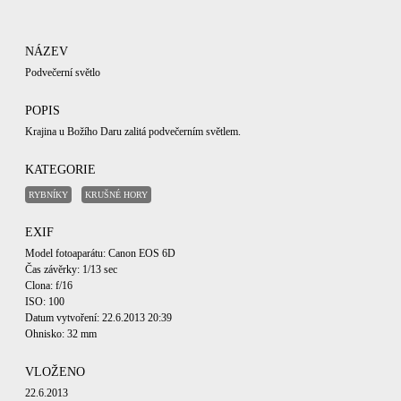
NÁZEV
Podvečerní světlo
POPIS
Krajina u Božího Daru zalitá podvečerním světlem.
KATEGORIE
RYBNÍKY
KRUŠNÉ HORY
EXIF
Model fotoaparátu: Canon EOS 6D
Čas závěrky: 1/13 sec
Clona: f/16
ISO: 100
Datum vytvoření: 22.6.2013 20:39
Ohnisko: 32 mm
VLOŽENO
22.6.2013