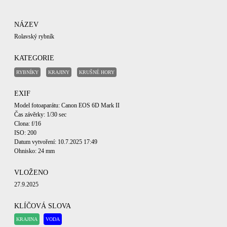
NÁZEV
Rolavský rybník
KATEGORIE
RYBNÍKY
KRAJINY
KRUŠNÉ HORY
EXIF
Model fotoaparátu: Canon EOS 6D Mark II
Čas závěrky: 1/30 sec
Clona: f/16
ISO: 200
Datum vytvoření: 10.7.2025 17:49
Ohnisko: 24 mm
VLOŽENO
27.9.2025
KLÍČOVÁ SLOVA
KRAJINA
VODA