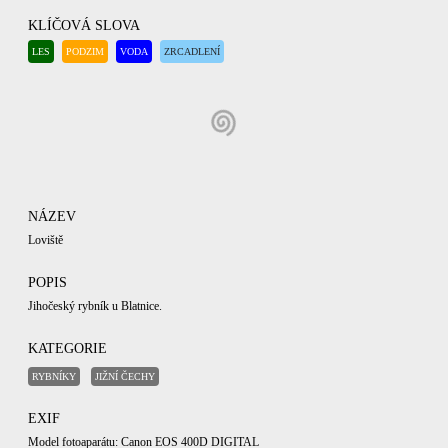
KLÍČOVÁ SLOVA
LES
PODZIM
VODA
ZRCADLENÍ
NÁZEV
Loviště
POPIS
Jihočeský rybník u Blatnice.
KATEGORIE
RYBNÍKY
JIŽNÍ ČECHY
EXIF
Model fotoaparátu: Canon EOS 400D DIGITAL