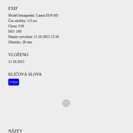
EXIF
Model fotoaparátu: Canon EOS 6D
Čas závěrky: 1/3 sec
Clona: f/18
ISO: 100
Datum vytvoření: 11.10.2015 15:16
Ohnisko: 28 mm
VLOŽENO
11.10.2015
KLÍČOVÁ SLOVA
VODA
NÁZEV