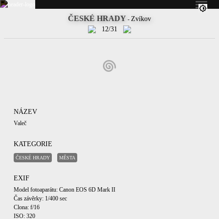
ČESKÉ HRADY
Zvíkov
-
12/31
NÁZEV
Valeč
KATEGORIE
ČESKÉ HRADY
MĚSTA
EXIF
Model fotoaparátu: Canon EOS 6D Mark II
Čas závěrky: 1/400 sec
Clona: f/16
ISO: 320