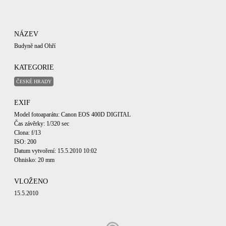
NÁZEV
Budyně nad Ohří
KATEGORIE
ČESKÉ HRADY
EXIF
Model fotoaparátu: Canon EOS 400D DIGITAL
Čas závěrky: 1/320 sec
Clona: f/13
ISO: 200
Datum vytvoření: 15.5.2010 10:02
Ohnisko: 20 mm
VLOŽENO
15.5.2010