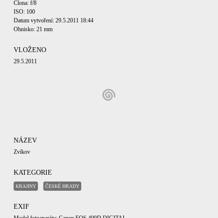
Clona: f/8
ISO: 100
Datum vytvoření: 29.5.2011 18:44
Ohnisko: 21 mm
VLOŽENO
29.5.2011
NÁZEV
Zvíkov
KATEGORIE
KRAJINY
ČESKÉ HRADY
EXIF