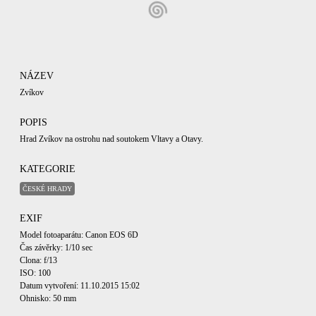
NÁZEV
Zvíkov
POPIS
Hrad Zvíkov na ostrohu nad soutokem Vltavy a Otavy.
KATEGORIE
ČESKÉ HRADY
EXIF
Model fotoaparátu: Canon EOS 6D
Čas závěrky: 1/10 sec
Clona: f/13
ISO: 100
Datum vytvoření: 11.10.2015 15:02
Ohnisko: 50 mm