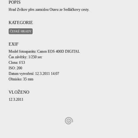
POPIS
Hrad Zvíkov přes zamrzlou Otavu ze Sedláčkovy cesty.
KATEGORIE
ČESKÉ HRADY
EXIF
Model fotoaparátu: Canon EOS 400D DIGITAL
Čas závěrky: 1/250 sec
Clona: f/13
ISO: 200
Datum vytvoření: 12.3.2011 14:07
Ohnisko: 35 mm
VLOŽENO
12.3.2011