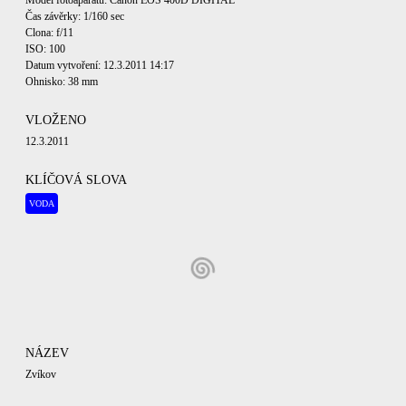
Model fotoaparátu: Canon EOS 400D DIGITAL
Čas závěrky: 1/160 sec
Clona: f/11
ISO: 100
Datum vytvoření: 12.3.2011 14:17
Ohnisko: 38 mm
VLOŽENO
12.3.2011
KLÍČOVÁ SLOVA
VODA
NÁZEV
Zvíkov