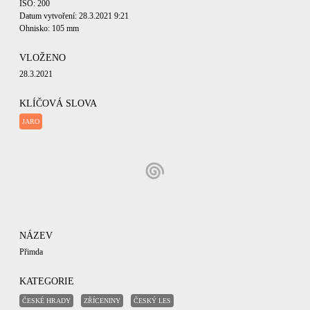
ISO: 200
Datum vytvoření: 28.3.2021 9:21
Ohnisko: 105 mm
VLOŽENO
28.3.2021
KLÍČOVÁ SLOVA
JARO
NÁZEV
Přimda
KATEGORIE
ČESKÉ HRADY
ZŘÍCENINY
ČESKÝ LES