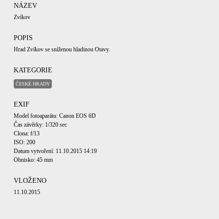
NÁZEV
Zvíkov
POPIS
Hrad Zvíkov se sníženou hladinou Otavy.
KATEGORIE
ČESKÉ HRADY
EXIF
Model fotoaparátu: Canon EOS 6D
Čas závěrky: 1/320 sec
Clona: f/13
ISO: 200
Datum vytvoření: 11.10.2015 14:19
Ohnisko: 45 mm
VLOŽENO
11.10.2015