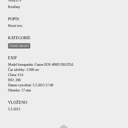
NÁZEV
Kestřany
POPIS
Horní tvrz.
KATEGORIE
ČESKÉ HRADY
EXIF
Model fotoaparátu: Canon EOS 400D DIGITAL
Čas závěrky: 1/100 sec
Clona: f/14
ISO: 200
Datum vytvoření: 5.5.2013 17:40
Ohnisko: 17 mm
VLOŽENO
5.5.2013