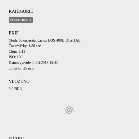
KATEGORIE
ČESKÉ HRADY
EXIF
Model fotoaparátu: Canon EOS 400D DIGITAL
Čas závěrky: 1/80 sec
Clona: f/11
ISO: 100
Datum vytvoření: 5.5.2013 15:42
Ohnisko: 25 mm
VLOŽENO
5.5.2013