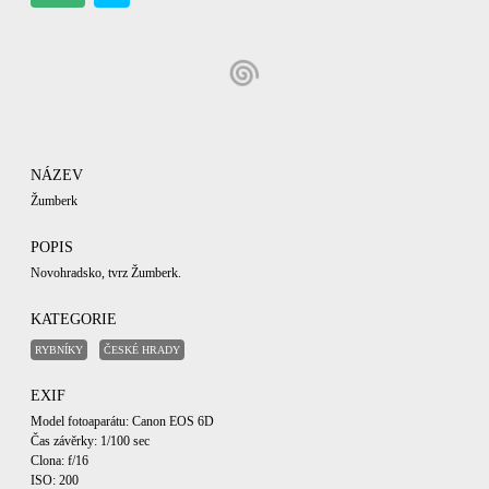
NÁZEV
Žumberk
POPIS
Novohradsko, tvrz Žumberk.
KATEGORIE
RYBNÍKY
ČESKÉ HRADY
EXIF
Model fotoaparátu: Canon EOS 6D
Čas závěrky: 1/100 sec
Clona: f/16
ISO: 200