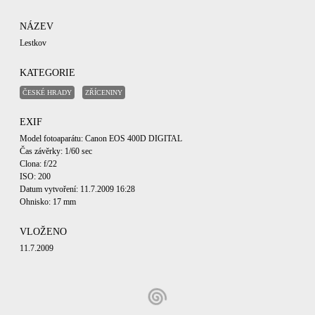
NÁZEV
Lestkov
KATEGORIE
ČESKÉ HRADY
ZŘÍCENINY
EXIF
Model fotoaparátu: Canon EOS 400D DIGITAL
Čas závěrky: 1/60 sec
Clona: f/22
ISO: 200
Datum vytvoření: 11.7.2009 16:28
Ohnisko: 17 mm
VLOŽENO
11.7.2009