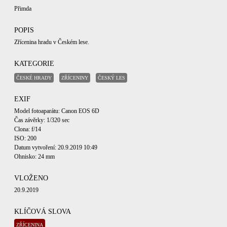
Přimda
POPIS
Zřícenina hradu v Českém lese.
KATEGORIE
ČESKÉ HRADY
ZŘÍCENINY
ČESKÝ LES
EXIF
Model fotoaparátu: Canon EOS 6D
Čas závěrky: 1/320 sec
Clona: f/14
ISO: 200
Datum vytvoření: 20.9.2019 10:49
Ohnisko: 24 mm
VLOŽENO
20.9.2019
KLÍČOVÁ SLOVA
ZŘÍCENINA