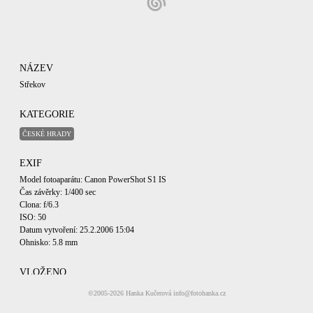
NÁZEV
Střekov
KATEGORIE
ČESKÉ HRADY
EXIF
Model fotoaparátu: Canon PowerShot S1 IS
Čas závěrky: 1/400 sec
Clona: f/6.3
ISO: 50
Datum vytvoření: 25.2.2006 15:04
Ohnisko: 5.8 mm
VLOŽENO
25.2.2006
©2005-2026
Hanka Kučerová
info@fotohanka.cz