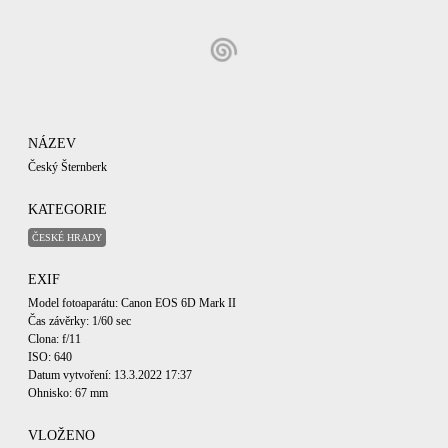
NÁZEV
Český Šternberk
KATEGORIE
ČESKÉ HRADY
EXIF
Model fotoaparátu: Canon EOS 6D Mark II
Čas závěrky: 1/60 sec
Clona: f/11
ISO: 640
Datum vytvoření: 13.3.2022 17:37
Ohnisko: 67 mm
VLOŽENO