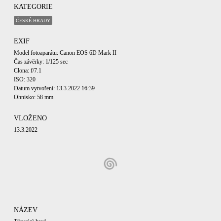
KATEGORIE
ČESKÉ HRADY
EXIF
Model fotoaparátu: Canon EOS 6D Mark II
Čas závěrky: 1/125 sec
Clona: f/7.1
ISO: 320
Datum vytvoření: 13.3.2022 16:39
Ohnisko: 58 mm
VLOŽENO
13.3.2022
NÁZEV