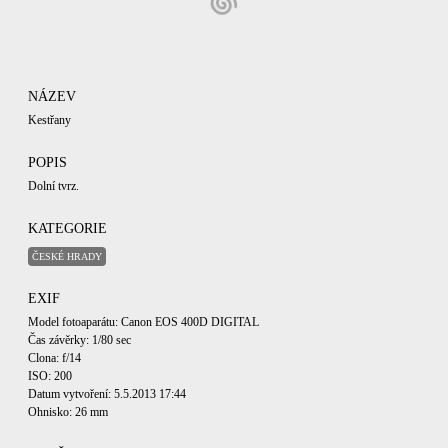
NÁZEV
Kestřany
POPIS
Dolní tvrz.
KATEGORIE
ČESKÉ HRADY
EXIF
Model fotoaparátu: Canon EOS 400D DIGITAL
Čas závěrky: 1/80 sec
Clona: f/14
ISO: 200
Datum vytvoření: 5.5.2013 17:44
Ohnisko: 26 mm