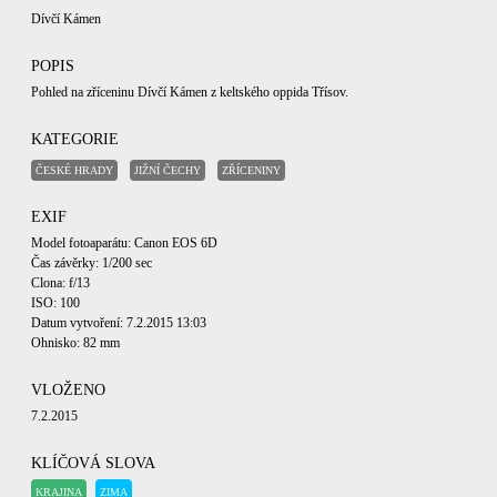
Dívčí Kámen
POPIS
Pohled na zříceninu Dívčí Kámen z keltského oppida Třísov.
KATEGORIE
ČESKÉ HRADY
JIŽNÍ ČECHY
ZŘÍCENINY
EXIF
Model fotoaparátu: Canon EOS 6D
Čas závěrky: 1/200 sec
Clona: f/13
ISO: 100
Datum vytvoření: 7.2.2015 13:03
Ohnisko: 82 mm
VLOŽENO
7.2.2015
KLÍČOVÁ SLOVA
KRAJINA
ZIMA