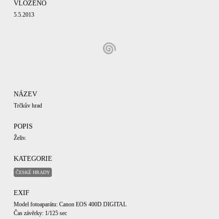
VLOŽENO
5.5.2013
NÁZEV
Trčkův hrad
POPIS
Želiv.
KATEGORIE
ČESKÉ HRADY
EXIF
Model fotoaparátu: Canon EOS 400D DIGITAL
Čas závěrky: 1/125 sec