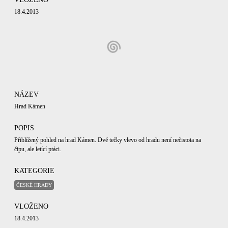
18.4.2013
NÁZEV
Hrad Kámen
POPIS
Přiblížený pohled na hrad Kámen. Dvě tečky vlevo od hradu není nečistota na
čipu, ale letící ptáci.
KATEGORIE
ČESKÉ HRADY
VLOŽENO
18.4.2013