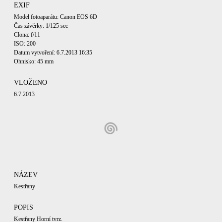
EXIF
Model fotoaparátu: Canon EOS 6D
Čas závěrky: 1/125 sec
Clona: f/11
ISO: 200
Datum vytvoření: 6.7.2013 16:35
Ohnisko: 45 mm
VLOŽENO
6.7.2013
NÁZEV
Kestřany
POPIS
Kestřany Horní tvrz.