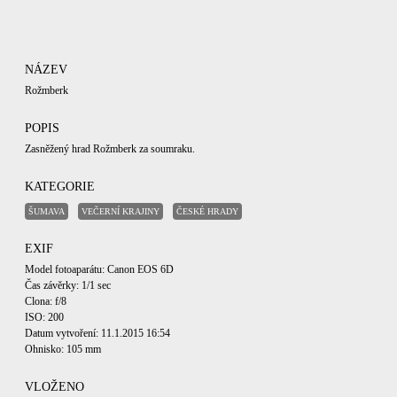
NÁZEV
Rožmberk
POPIS
Zasněžený hrad Rožmberk za soumraku.
KATEGORIE
ŠUMAVA
VEČERNÍ KRAJINY
ČESKÉ HRADY
EXIF
Model fotoaparátu: Canon EOS 6D
Čas závěrky: 1/1 sec
Clona: f/8
ISO: 200
Datum vytvoření: 11.1.2015 16:54
Ohnisko: 105 mm
VLOŽENO