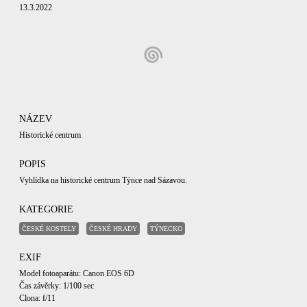
13.3.2022
NÁZEV
Historické centrum
POPIS
Vyhlídka na historické centrum Týnce nad Sázavou.
KATEGORIE
ČESKÉ KOSTELY
ČESKÉ HRADY
TÝNECKO
EXIF
Model fotoaparátu: Canon EOS 6D
Čas závěrky: 1/100 sec
Clona: f/11