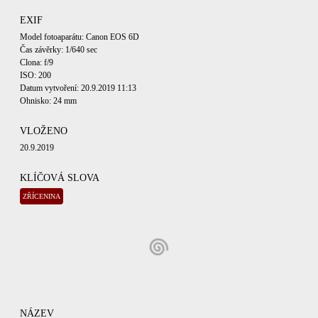
EXIF
Model fotoaparátu: Canon EOS 6D
Čas závěrky: 1/640 sec
Clona: f/9
ISO: 200
Datum vytvoření: 20.9.2019 11:13
Ohnisko: 24 mm
VLOŽENO
20.9.2019
KLÍČOVÁ SLOVA
ZŘÍCENINA
NÁZEV