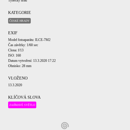
Týnecký hrad
KATEGORIE
ČESKÉ HRADY
EXIF
Model fotoaparátu: ILCE-7M2
Čas závěrky: 1/60 sec
Clona: f/13
ISO: 160
Datum vytvoření: 13.3.2020 17:22
Ohnisko: 28 mm
VLOŽENO
13.3.2020
KLÍČOVÁ SLOVA
ZAJÍMAVÉ SVĚTLO