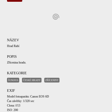
NÁZEV
Hrad Rabí
POPIS
Zřícenina hradu.
KATEGORIE
ŠUMAVA
ČESKÉ HRADY
ZŘÍCENINY
EXIF
Model fotoaparátu: Canon EOS 6D
Čas závěrky: 1/320 sec
Clona: f/13
ISO: 200