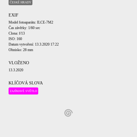
ČESKÉ HRADY
EXIF
Model fotoaparátu: ILCE-7M2
Čas závěrky: 1/60 sec
Clona: f/13
ISO: 160
Datum vytvoření: 13.3.2020 17:22
Ohnisko: 28 mm
VLOŽENO
13.3.2020
KLÍČOVÁ SLOVA
ZAJÍMAVÉ SVĚTLO