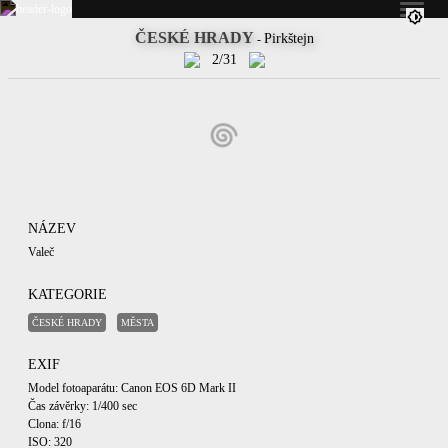
ČESKÉ HRADY
Pirkštejn
-
2/31
NÁZEV
Valeč
KATEGORIE
ČESKÉ HRADY
MĚSTA
EXIF
Model fotoaparátu: Canon EOS 6D Mark II
Čas závěrky: 1/400 sec
Clona: f/16
ISO: 320