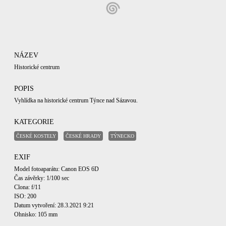
NÁZEV
Historické centrum
POPIS
Vyhlídka na historické centrum Týnce nad Sázavou.
KATEGORIE
ČESKÉ KOSTELY
ČESKÉ HRADY
TÝNECKO
EXIF
Model fotoaparátu: Canon EOS 6D
Čas závěrky: 1/100 sec
Clona: f/11
ISO: 200
Datum vytvoření: 28.3.2021 9:21
Ohnisko: 105 mm