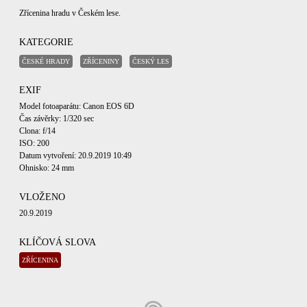
Zřícenina hradu v Českém lese.
KATEGORIE
ČESKÉ HRADY
ZŘÍCENINY
ČESKÝ LES
EXIF
Model fotoaparátu: Canon EOS 6D
Čas závěrky: 1/320 sec
Clona: f/14
ISO: 200
Datum vytvoření: 20.9.2019 10:49
Ohnisko: 24 mm
VLOŽENO
20.9.2019
KLÍČOVÁ SLOVA
ZŘÍCENINA