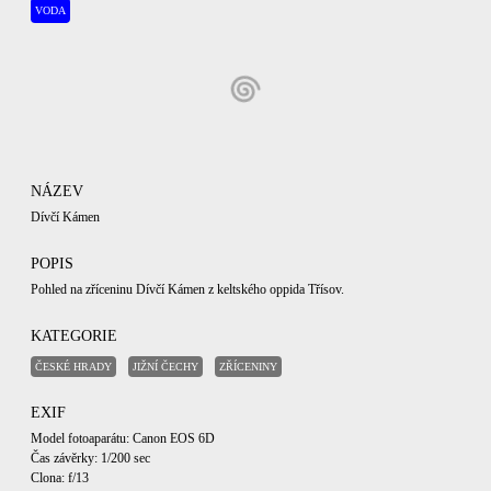
VODA
NÁZEV
Dívčí Kámen
POPIS
Pohled na zříceninu Dívčí Kámen z keltského oppida Třísov.
KATEGORIE
ČESKÉ HRADY
JIŽNÍ ČECHY
ZŘÍCENINY
EXIF
Model fotoaparátu: Canon EOS 6D
Čas závěrky: 1/200 sec
Clona: f/13