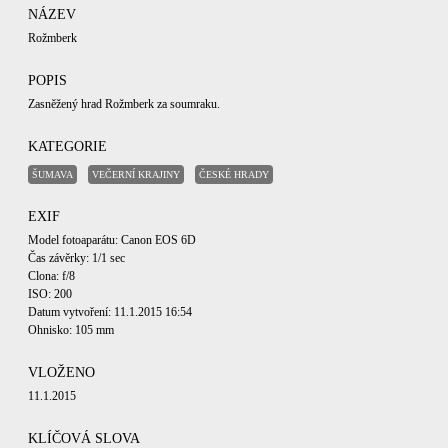
NÁZEV
Rožmberk
POPIS
Zasněžený hrad Rožmberk za soumraku.
KATEGORIE
ŠUMAVA
VEČERNÍ KRAJINY
ČESKÉ HRADY
EXIF
Model fotoaparátu: Canon EOS 6D
Čas závěrky: 1/1 sec
Clona: f/8
ISO: 200
Datum vytvoření: 11.1.2015 16:54
Ohnisko: 105 mm
VLOŽENO
11.1.2015
KLÍČOVÁ SLOVA