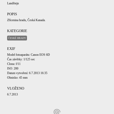
Landštejn
POPIS
Zřícenina hradu, Česká Kanada.
KATEGORIE
ČESKÉ HRADY
EXIF
Model fotoaparátu: Canon EOS 6D
Čas závěrky: 1/125 sec
Clona: f/11
ISO: 200
Datum vytvoření: 6.7.2013 16:35
Ohnisko: 45 mm
VLOŽENO
6.7.2013