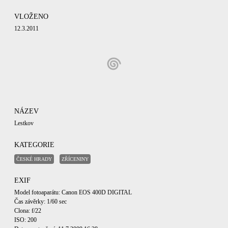
VLOŽENO
12.3.2011
NÁZEV
Lestkov
KATEGORIE
ČESKÉ HRADY
ZŘÍCENINY
EXIF
Model fotoaparátu: Canon EOS 400D DIGITAL
Čas závěrky: 1/60 sec
Clona: f/22
ISO: 200