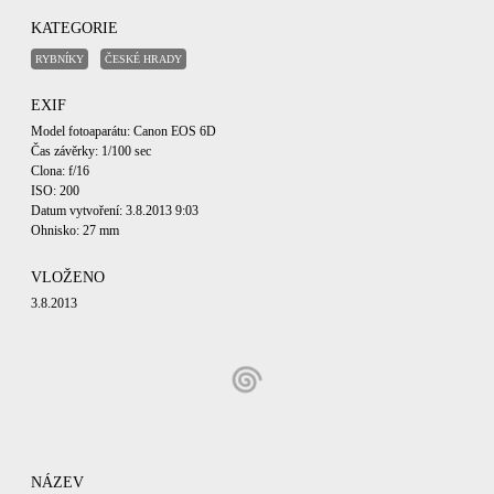
KATEGORIE
RYBNÍKY
ČESKÉ HRADY
EXIF
Model fotoaparátu: Canon EOS 6D
Čas závěrky: 1/100 sec
Clona: f/16
ISO: 200
Datum vytvoření: 3.8.2013 9:03
Ohnisko: 27 mm
VLOŽENO
3.8.2013
NÁZEV