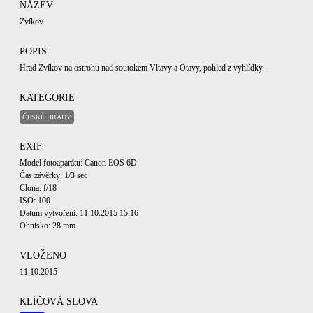
NÁZEV
Zvíkov
POPIS
Hrad Zvíkov na ostrohu nad soutokem Vltavy a Otavy, pohled z vyhlídky.
KATEGORIE
ČESKÉ HRADY
EXIF
Model fotoaparátu: Canon EOS 6D
Čas závěrky: 1/3 sec
Clona: f/18
ISO: 100
Datum vytvoření: 11.10.2015 15:16
Ohnisko: 28 mm
VLOŽENO
11.10.2015
KLÍČOVÁ SLOVA