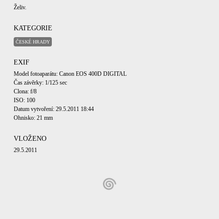
Želiv.
KATEGORIE
ČESKÉ HRADY
EXIF
Model fotoaparátu: Canon EOS 400D DIGITAL
Čas závěrky: 1/125 sec
Clona: f/8
ISO: 100
Datum vytvoření: 29.5.2011 18:44
Ohnisko: 21 mm
VLOŽENO
29.5.2011