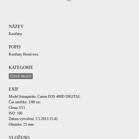
NÁZEV
Kestřany
POPIS
Kestřany Horní tvrz.
KATEGORIE
ČESKÉ HRADY
EXIF
Model fotoaparátu: Canon EOS 400D DIGITAL
Čas závěrky: 1/80 sec
Clona: f/11
ISO: 100
Datum vytvoření: 5.5.2013 15:42
Ohnisko: 25 mm
VLOŽENO