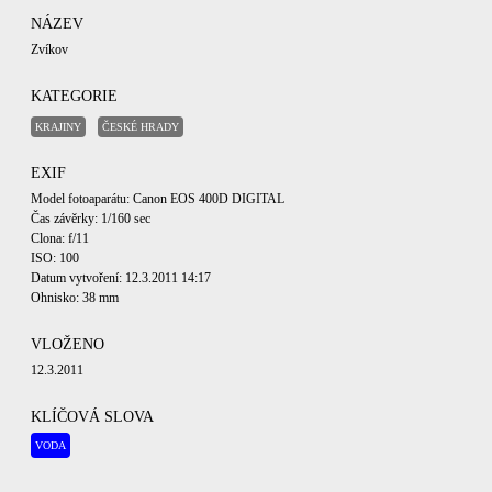
NÁZEV
Zvíkov
KATEGORIE
KRAJINY
ČESKÉ HRADY
EXIF
Model fotoaparátu: Canon EOS 400D DIGITAL
Čas závěrky: 1/160 sec
Clona: f/11
ISO: 100
Datum vytvoření: 12.3.2011 14:17
Ohnisko: 38 mm
VLOŽENO
12.3.2011
KLÍČOVÁ SLOVA
VODA