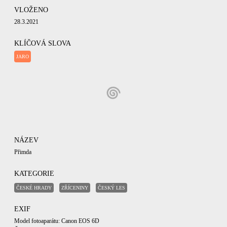
VLOŽENO
28.3.2021
KLÍČOVÁ SLOVA
JARO
NÁZEV
Přimda
KATEGORIE
ČESKÉ HRADY
ZŘÍCENINY
ČESKÝ LES
EXIF
Model fotoaparátu: Canon EOS 6D