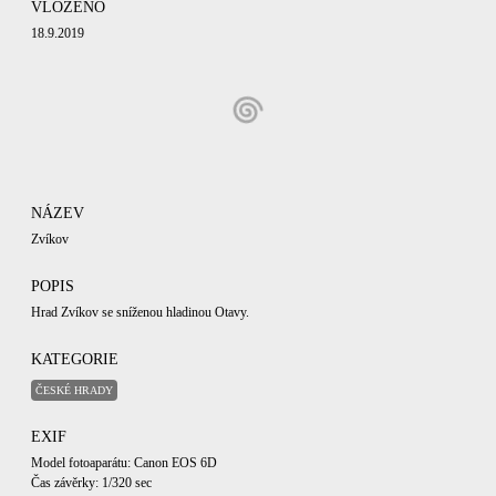
VLOŽENO
18.9.2019
NÁZEV
Zvíkov
POPIS
Hrad Zvíkov se sníženou hladinou Otavy.
KATEGORIE
ČESKÉ HRADY
EXIF
Model fotoaparátu: Canon EOS 6D
Čas závěrky: 1/320 sec