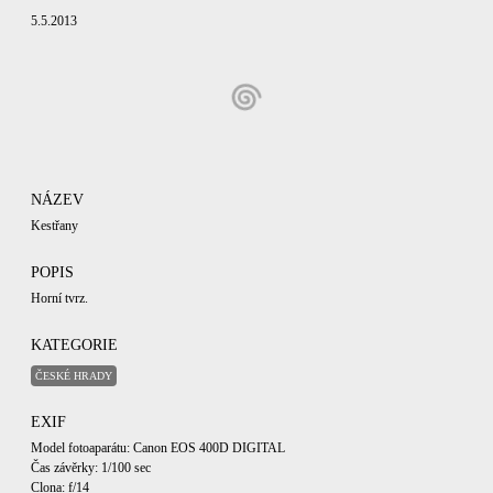
5.5.2013
NÁZEV
Kestřany
POPIS
Horní tvrz.
KATEGORIE
ČESKÉ HRADY
EXIF
Model fotoaparátu: Canon EOS 400D DIGITAL
Čas závěrky: 1/100 sec
Clona: f/14