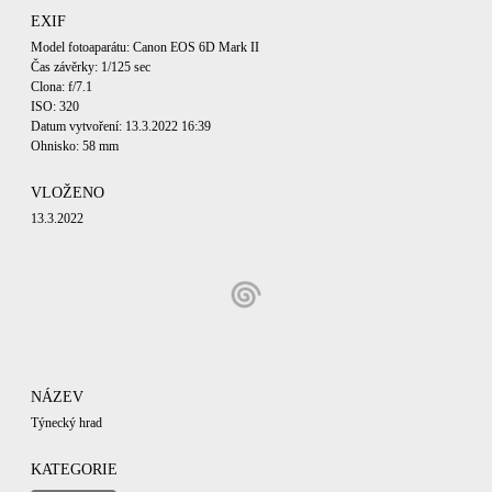
EXIF
Model fotoaparátu: Canon EOS 6D Mark II
Čas závěrky: 1/125 sec
Clona: f/7.1
ISO: 320
Datum vytvoření: 13.3.2022 16:39
Ohnisko: 58 mm
VLOŽENO
13.3.2022
NÁZEV
Týnecký hrad
KATEGORIE