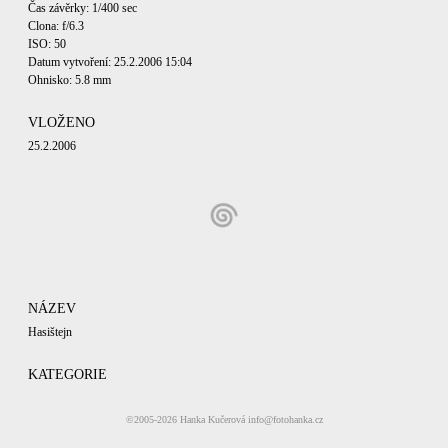
Čas závěrky: 1/400 sec
Clona: f/6.3
ISO: 50
Datum vytvoření: 25.2.2006 15:04
Ohnisko: 5.8 mm
VLOŽENO
25.2.2006
NÁZEV
Hasištejn
KATEGORIE
ČESKÉ HRADY
©2005-2026
Hanka Kučerová
info@fotohanka.cz
EXIF