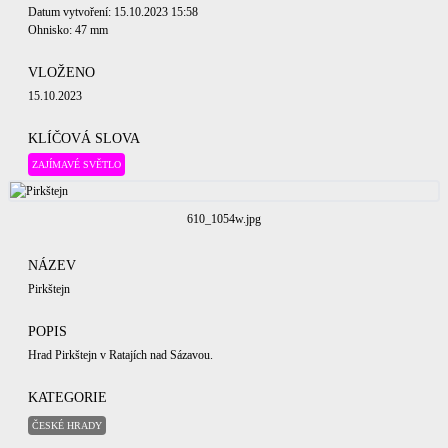
Datum vytvoření: 15.10.2023 15:58
Ohnisko: 47 mm
VLOŽENO
15.10.2023
KLÍČOVÁ SLOVA
ZAJÍMAVÉ SVĚTLO
610_1054w.jpg
NÁZEV
Pirkštejn
POPIS
Hrad Pirkštejn v Ratajích nad Sázavou.
KATEGORIE
ČESKÉ HRADY