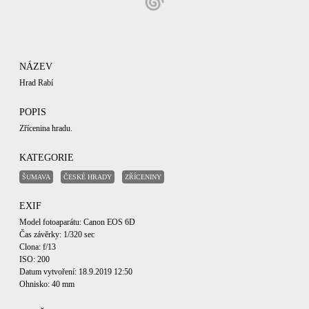
NÁZEV
Hrad Rabí
POPIS
Zřícenina hradu.
KATEGORIE
ŠUMAVA
ČESKÉ HRADY
ZŘÍCENINY
EXIF
Model fotoaparátu: Canon EOS 6D
Čas závěrky: 1/320 sec
Clona: f/13
ISO: 200
Datum vytvoření: 18.9.2019 12:50
Ohnisko: 40 mm