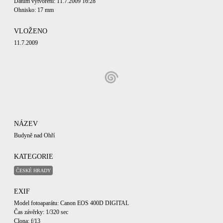
Datum vytvoření: 11.7.2009 16:28
Ohnisko: 17 mm
VLOŽENO
11.7.2009
NÁZEV
Budyně nad Ohří
KATEGORIE
ČESKÉ HRADY
EXIF
Model fotoaparátu: Canon EOS 400D DIGITAL
Čas závěrky: 1/320 sec
Clona: f/13