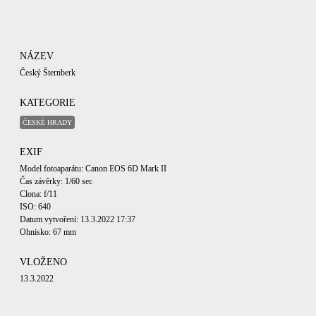
NÁZEV
Český Šternberk
KATEGORIE
ČESKÉ HRADY
EXIF
Model fotoaparátu: Canon EOS 6D Mark II
Čas závěrky: 1/60 sec
Clona: f/11
ISO: 640
Datum vytvoření: 13.3.2022 17:37
Ohnisko: 67 mm
VLOŽENO
13.3.2022