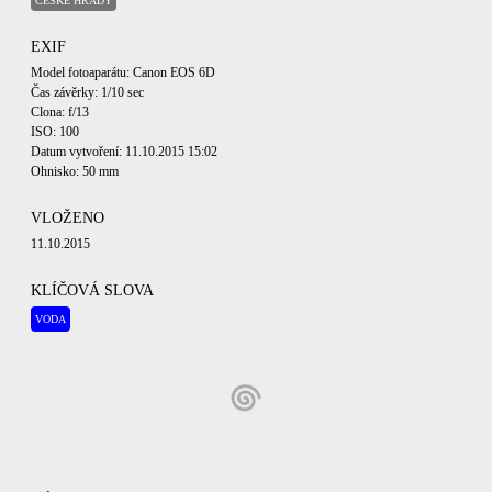
ČESKÉ HRADY
EXIF
Model fotoaparátu: Canon EOS 6D
Čas závěrky: 1/10 sec
Clona: f/13
ISO: 100
Datum vytvoření: 11.10.2015 15:02
Ohnisko: 50 mm
VLOŽENO
11.10.2015
KLÍČOVÁ SLOVA
VODA