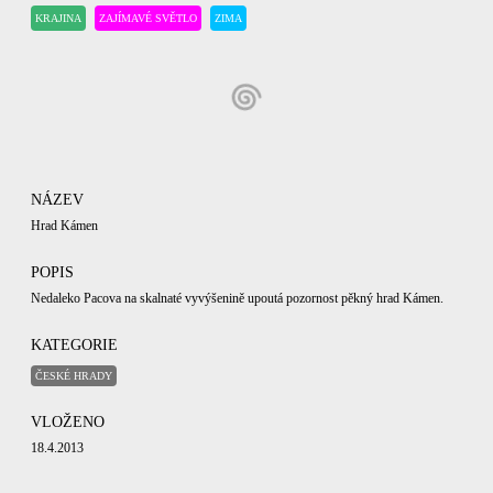
KRAJINA
ZAJÍMAVÉ SVĚTLO
ZIMA
NÁZEV
Hrad Kámen
POPIS
Nedaleko Pacova na skalnaté vyvýšenině upoutá pozornost pěkný hrad Kámen.
KATEGORIE
ČESKÉ HRADY
VLOŽENO
18.4.2013