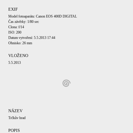
EXIF
Model fotoaparátu: Canon EOS 400D DIGITAL
Čas závěrky: 1/80 sec
Clona: f/14
ISO: 200
Datum vytvoření: 5.5.2013 17:44
Ohnisko: 26 mm
VLOŽENO
5.5.2013
NÁZEV
Trčkův hrad
POPIS