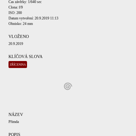
Čas závěrky: 1/640 sec
Clona: f/9
ISO: 200
Datum vytvoření: 20.9.2019 11:13
Ohnisko: 24 mm
VLOŽENO
20.9.2019
KLÍČOVÁ SLOVA
ZŘÍCENINA
NÁZEV
Přimda
POPIS