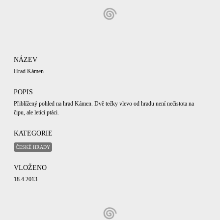
NÁZEV
Hrad Kámen
POPIS
Přiblížený pohled na hrad Kámen. Dvě tečky vlevo od hradu není nečistota na
čipu, ale letící ptáci.
KATEGORIE
ČESKÉ HRADY
VLOŽENO
18.4.2013