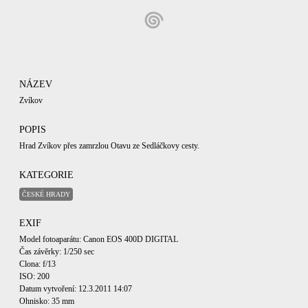
NÁZEV
Zvíkov
POPIS
Hrad Zvíkov přes zamrzlou Otavu ze Sedláčkovy cesty.
KATEGORIE
ČESKÉ HRADY
EXIF
Model fotoaparátu: Canon EOS 400D DIGITAL
Čas závěrky: 1/250 sec
Clona: f/13
ISO: 200
Datum vytvoření: 12.3.2011 14:07
Ohnisko: 35 mm