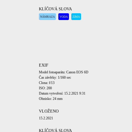
KLÍČOVÁ SLOVA
NÁMRAZA
VODA
ZIMA
EXIF
Model fotoaparátu: Canon EOS 6D
Čas závěrky: 1/160 sec
Clona: f/13
ISO: 200
Datum vytvoření: 15.2.2021 9:31
Ohnisko: 24 mm
VLOŽENO
15.2.2021
KLÍČOVÁ SLOVA