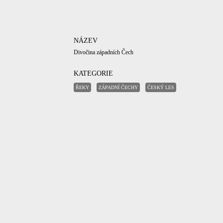
NÁZEV
Divočina západních Čech
KATEGORIE
ŘEKY
ZÁPADNÍ ČECHY
ČESKÝ LES