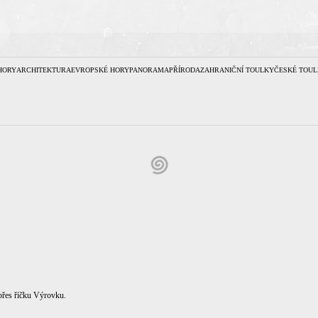
HORY
ARCHITEKTURA
EVROPSKÉ HORY
PANORAMA
PŘÍRODA
ZAHRANIČNÍ TOULKY
ČESKÉ TOUL
přes říčku Výrovku.