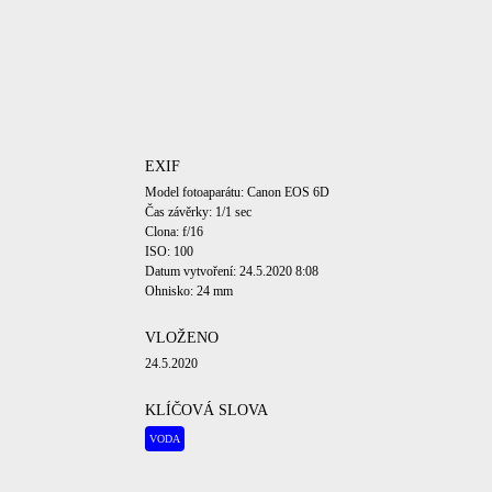
EXIF
Model fotoaparátu: Canon EOS 6D
Čas závěrky: 1/1 sec
Clona: f/16
ISO: 100
Datum vytvoření: 24.5.2020 8:08
Ohnisko: 24 mm
VLOŽENO
24.5.2020
KLÍČOVÁ SLOVA
VODA