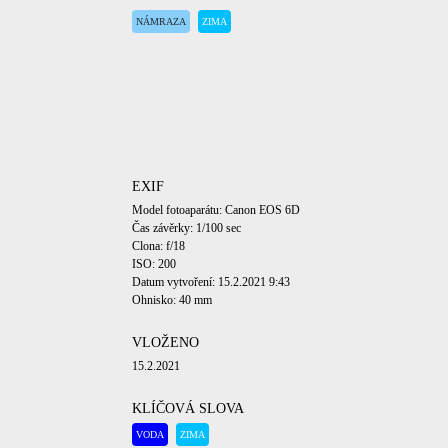
NÁMRAZA
ZIMA
EXIF
Model fotoaparátu: Canon EOS 6D
Čas závěrky: 1/100 sec
Clona: f/18
ISO: 200
Datum vytvoření: 15.2.2021 9:43
Ohnisko: 40 mm
VLOŽENO
15.2.2021
KLÍČOVÁ SLOVA
VODA
ZIMA