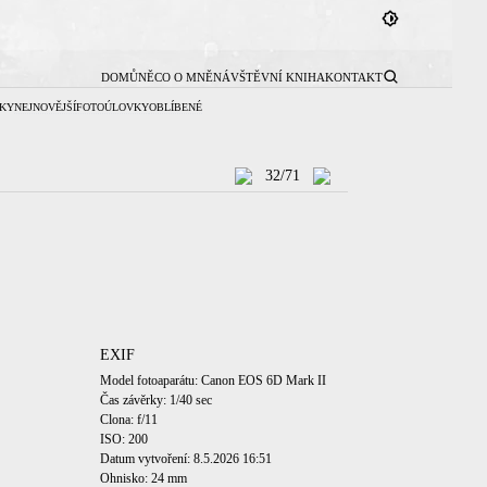
DOMŮ
NĚCO O MNĚ
NÁVŠTĚVNÍ KNIHA
KONTAKT
KY
NEJNOVĚJŠÍ
FOTOÚLOVKY
OBLÍBENÉ
32/71
EXIF
Model fotoaparátu: Canon EOS 6D Mark II
Čas závěrky: 1/40 sec
Clona: f/11
ISO: 200
Datum vytvoření: 8.5.2026 16:51
Ohnisko: 24 mm