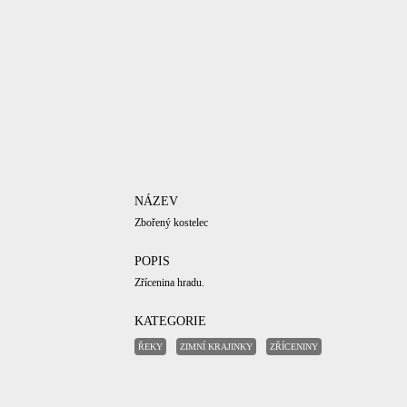
NÁZEV
Zbořený kostelec
POPIS
Zřícenina hradu.
KATEGORIE
ŘEKY
ZIMNÍ KRAJINKY
ZŘÍCENINY