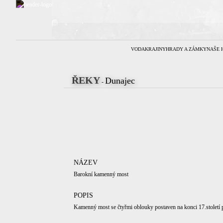
VODA
KRAJINY
HRADY A ZÁMKY
NAŠE 
ŘEKY
Dunajec
-
NÁZEV
Barokní kamenný most
POPIS
Kamenný most se čtyřmi oblouky postaven na konci 17.století 