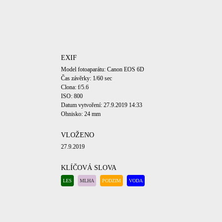
EXIF
Model fotoaparátu: Canon EOS 6D
Čas závěrky: 1/60 sec
Clona: f/5.6
ISO: 800
Datum vytvoření: 27.9.2019 14:33
Ohnisko: 24 mm
VLOŽENO
27.9.2019
KLÍČOVÁ SLOVA
LES
MLHA
PODZIM
VODA