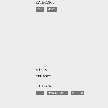
KATEGORIE
ŘEKY
MOSTY
NÁZEV
Zimní Sázava
KATEGORIE
ŘEKY
ZIMNÍ KRAJINKY
TÝNECKO