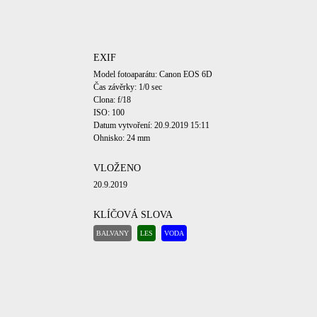
EXIF
Model fotoaparátu: Canon EOS 6D
Čas závěrky: 1/0 sec
Clona: f/18
ISO: 100
Datum vytvoření: 20.9.2019 15:11
Ohnisko: 24 mm
VLOŽENO
20.9.2019
KLÍČOVÁ SLOVA
BALVANY
LES
VODA