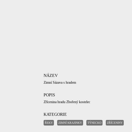
NÁZEV
Zimní Sázava s hradem
POPIS
Zřícenina hradu Zbořený kostelec
KATEGORIE
ŘEKY
ZIMNÍ KRAJINKY
TÝNECKO
ZŘÍCENINY