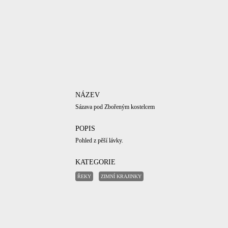
NÁZEV
Sázava pod Zbořeným kostelcem
POPIS
Pohled z pěší lávky.
KATEGORIE
ŘEKY
ZIMNÍ KRAJINKY