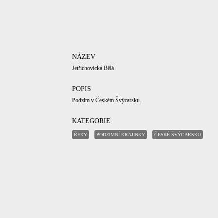
NÁZEV
Jetřichovická Bělá
POPIS
Podzim v Českém Švýcarsku.
KATEGORIE
ŘEKY
PODZIMNÍ KRAJINKY
ČESKÉ ŠVÝCARSKO