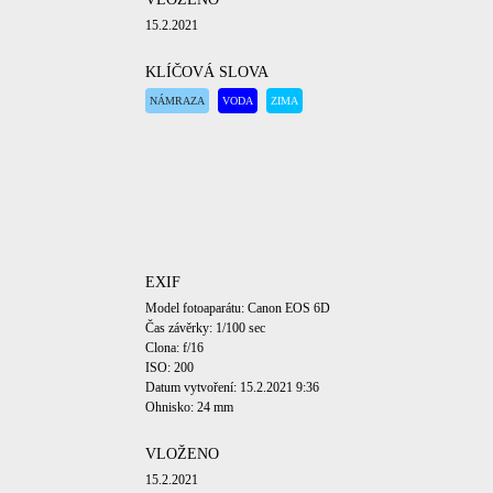
15.2.2021
KLÍČOVÁ SLOVA
NÁMRAZA
VODA
ZIMA
EXIF
Model fotoaparátu: Canon EOS 6D
Čas závěrky: 1/100 sec
Clona: f/16
ISO: 200
Datum vytvoření: 15.2.2021 9:36
Ohnisko: 24 mm
VLOŽENO
15.2.2021