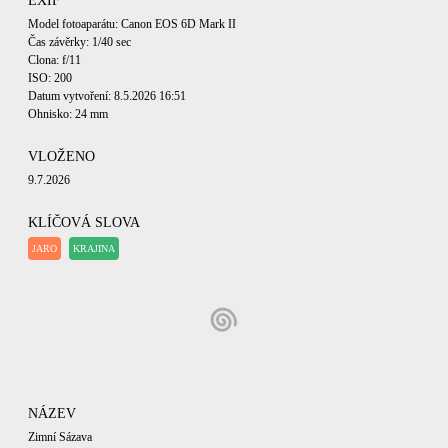
EXIF
Model fotoaparátu: Canon EOS 6D Mark II
Čas závěrky: 1/40 sec
Clona: f/11
ISO: 200
Datum vytvoření: 8.5.2026 16:51
Ohnisko: 24 mm
VLOŽENO
9.7.2026
KLÍČOVÁ SLOVA
JARO
KRAJINA
NÁZEV
Zimní Sázava