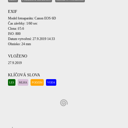
EXIF
Model fotoaparátu: Canon EOS 6D
Čas závěrky: 1/60 sec
Clona: f/5.6
ISO: 800
Datum vytvoření: 27.9.2019 14:33
Ohnisko: 24 mm
VLOŽENO
27.9.2019
KLÍČOVÁ SLOVA
LES
MLHA
PODZIM
VODA