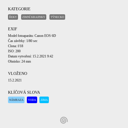
KATEGORIE
ŘEKY
ZIMNÍ KRAJINKY
TÝNECKO
EXIF
Model fotoaparátu: Canon EOS 6D
Čas závěrky: 1/80 sec
Clona: f/18
ISO: 200
Datum vytvoření: 15.2.2021 9:42
Ohnisko: 24 mm
VLOŽENO
15.2.2021
KLÍČOVÁ SLOVA
NÁMRAZA
VODA
ZIMA