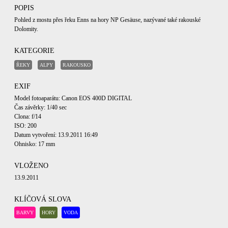
POPIS
Pohled z mostu přes řeku Enns na hory NP Gesäuse, nazývané také rakouské
Dolomity.
KATEGORIE
ŘEKY
ALPY
RAKOUSKO
EXIF
Model fotoaparátu: Canon EOS 400D DIGITAL
Čas závěrky: 1/40 sec
Clona: f/14
ISO: 200
Datum vytvoření: 13.9.2011 16:49
Ohnisko: 17 mm
VLOŽENO
13.9.2011
KLÍČOVÁ SLOVA
BARVY
HORY
VODA