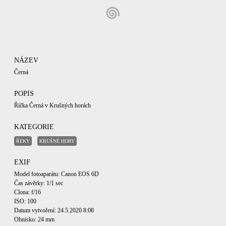
NÁZEV
Černá
POPIS
Říčka Černá v Krušných horách
KATEGORIE
ŘEKY
KRUŠNÉ HORY
EXIF
Model fotoaparátu: Canon EOS 6D
Čas závěrky: 1/1 sec
Clona: f/16
ISO: 100
Datum vytvoření: 24.5.2020 8:08
Ohnisko: 24 mm