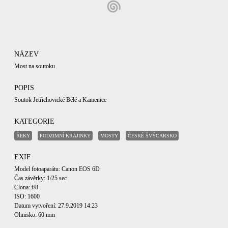
NÁZEV
Most na soutoku
POPIS
Soutok Jetřichovické Bělé a Kamenice
KATEGORIE
ŘEKY
PODZIMNÍ KRAJINKY
MOSTY
ČESKÉ ŠVÝCARSKO
EXIF
Model fotoaparátu: Canon EOS 6D
Čas závěrky: 1/25 sec
Clona: f/8
ISO: 1600
Datum vytvoření: 27.9.2019 14:23
Ohnisko: 60 mm