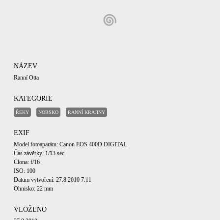
NÁZEV
Ranní Otta
KATEGORIE
ŘEKY
NORSKO
RANNÍ KRAJINY
EXIF
Model fotoaparátu: Canon EOS 400D DIGITAL
Čas závěrky: 1/13 sec
Clona: f/16
ISO: 100
Datum vytvoření: 27.8.2010 7:11
Ohnisko: 22 mm
VLOŽENO