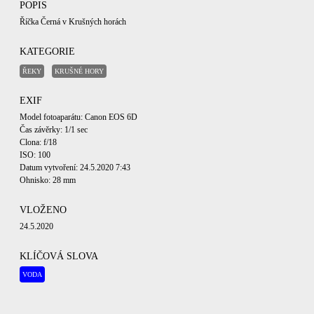
POPIS
Říčka Černá v Krušných horách
KATEGORIE
ŘEKY
KRUŠNÉ HORY
EXIF
Model fotoaparátu: Canon EOS 6D
Čas závěrky: 1/1 sec
Clona: f/18
ISO: 100
Datum vytvoření: 24.5.2020 7:43
Ohnisko: 28 mm
VLOŽENO
24.5.2020
KLÍČOVÁ SLOVA
VODA