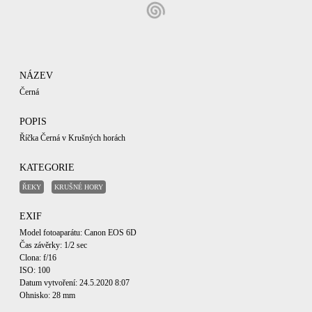
NÁZEV
Černá
POPIS
Říčka Černá v Krušných horách
KATEGORIE
ŘEKY
KRUŠNÉ HORY
EXIF
Model fotoaparátu: Canon EOS 6D
Čas závěrky: 1/2 sec
Clona: f/16
ISO: 100
Datum vytvoření: 24.5.2020 8:07
Ohnisko: 28 mm