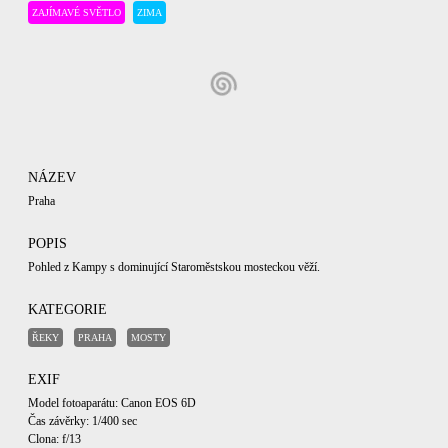
ZAJÍMAVÉ SVĚTLO
ZIMA
NÁZEV
Praha
POPIS
Pohled z Kampy s dominující Staroměstskou mosteckou věží.
KATEGORIE
ŘEKY
PRAHA
MOSTY
EXIF
Model fotoaparátu: Canon EOS 6D
Čas závěrky: 1/400 sec
Clona: f/13