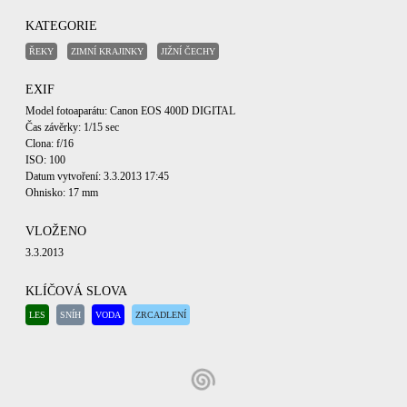
KATEGORIE
ŘEKY
ZIMNÍ KRAJINKY
JIŽNÍ ČECHY
EXIF
Model fotoaparátu: Canon EOS 400D DIGITAL
Čas závěrky: 1/15 sec
Clona: f/16
ISO: 100
Datum vytvoření: 3.3.2013 17:45
Ohnisko: 17 mm
VLOŽENO
3.3.2013
KLÍČOVÁ SLOVA
LES
SNÍH
VODA
ZRCADLENÍ