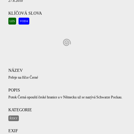
27.8.2010
KLÍČOVÁ SLOVA
LES
VODA
NÁZEV
Peřeje na říčce Černé
POPIS
Potok Černá opouští české hranice a v Německu už se nazývá Schwarze Pockau.
KATEGORIE
ŘEKY
EXIF