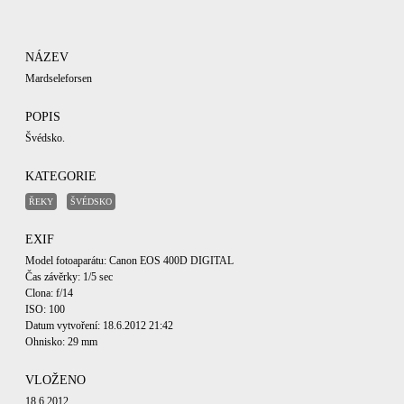
NÁZEV
Mardseleforsen
POPIS
Švédsko.
KATEGORIE
ŘEKY
ŠVÉDSKO
EXIF
Model fotoaparátu: Canon EOS 400D DIGITAL
Čas závěrky: 1/5 sec
Clona: f/14
ISO: 100
Datum vytvoření: 18.6.2012 21:42
Ohnisko: 29 mm
VLOŽENO
18.6.2012