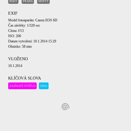
ŘEKY
PRAHA
MOSTY
EXIF
Model fotoaparátu: Canon EOS 6D
Čas závěrky: 1/320 sec
Clona: f/13
ISO: 200
Datum vytvoření: 10.1.2014 15:29
Ohnisko: 58 mm
VLOŽENO
10.1.2014
KLÍČOVÁ SLOVA
ZAJÍMAVÉ SVĚTLO
ZIMA