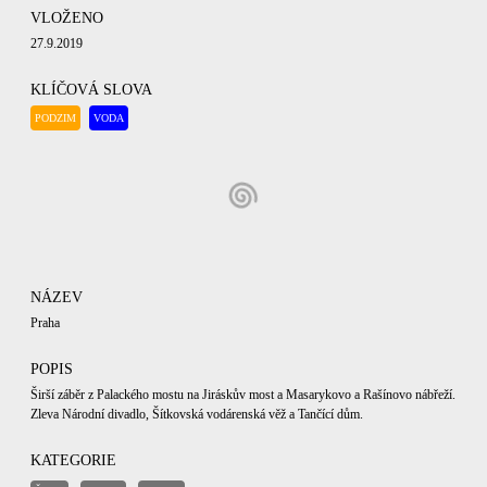
VLOŽENO
27.9.2019
KLÍČOVÁ SLOVA
PODZIM
VODA
NÁZEV
Praha
POPIS
Širší záběr z Palackého mostu na Jiráskův most a Masarykovo a Rašínovo nábřeží.
Zleva Národní divadlo, Šítkovská vodárenská věž a Tančící dům.
KATEGORIE