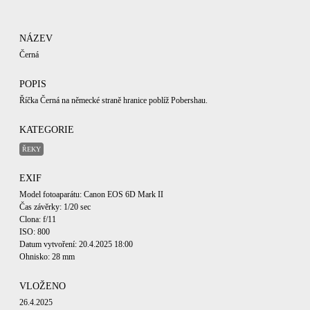
NÁZEV
Černá
POPIS
Říčka Černá na německé straně hranice poblíž Pobershau.
KATEGORIE
ŘEKY
EXIF
Model fotoaparátu: Canon EOS 6D Mark II
Čas závěrky: 1/20 sec
Clona: f/11
ISO: 800
Datum vytvoření: 20.4.2025 18:00
Ohnisko: 28 mm
VLOŽENO
26.4.2025