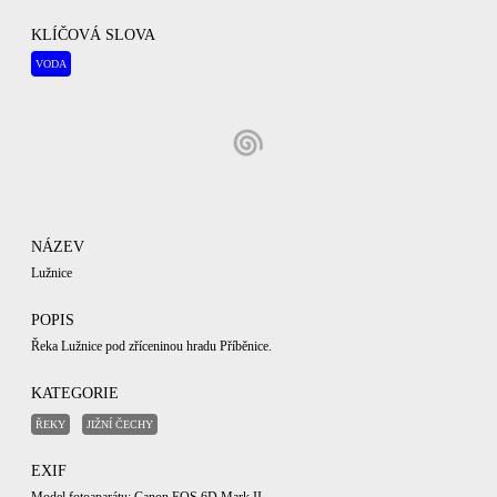
KLÍČOVÁ SLOVA
VODA
NÁZEV
Lužnice
POPIS
Řeka Lužnice pod zříceninou hradu Příběnice.
KATEGORIE
ŘEKY
JIŽNÍ ČECHY
EXIF