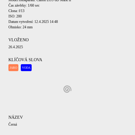
Model fotoaparátu: Canon EOS 6D Mark II
Čas závěrky: 1/60 sec
Clona: f/13
ISO: 200
Datum vytvoření: 12.4.2025 14:48
Ohnisko: 24 mm
VLOŽENO
26.4.2025
KLÍČOVÁ SLOVA
JARO
VODA
NÁZEV
Černá