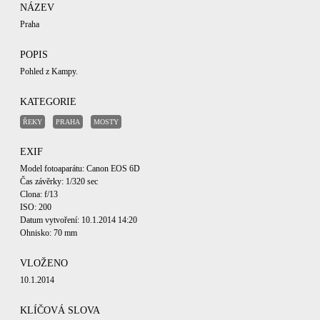
NÁZEV
Praha
POPIS
Pohled z Kampy.
KATEGORIE
ŘEKY
PRAHA
MOSTY
EXIF
Model fotoaparátu: Canon EOS 6D
Čas závěrky: 1/320 sec
Clona: f/13
ISO: 200
Datum vytvoření: 10.1.2014 14:20
Ohnisko: 70 mm
VLOŽENO
10.1.2014
KLÍČOVÁ SLOVA