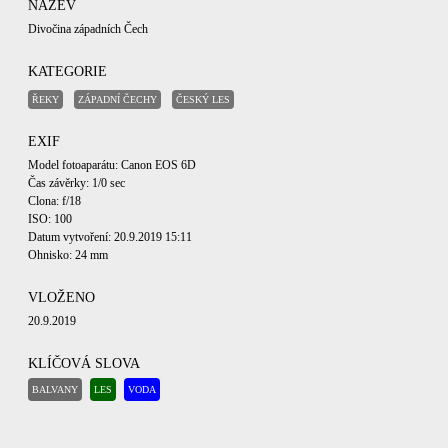
NÁZEV
Divočina západních Čech
KATEGORIE
ŘEKY
ZÁPADNÍ ČECHY
ČESKÝ LES
EXIF
Model fotoaparátu: Canon EOS 6D
Čas závěrky: 1/0 sec
Clona: f/18
ISO: 100
Datum vytvoření: 20.9.2019 15:11
Ohnisko: 24 mm
VLOŽENO
20.9.2019
KLÍČOVÁ SLOVA
BALVANY
LES
VODA