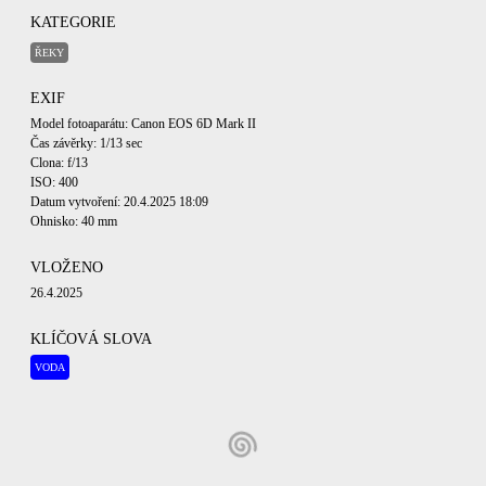
KATEGORIE
ŘEKY
EXIF
Model fotoaparátu: Canon EOS 6D Mark II
Čas závěrky: 1/13 sec
Clona: f/13
ISO: 400
Datum vytvoření: 20.4.2025 18:09
Ohnisko: 40 mm
VLOŽENO
26.4.2025
KLÍČOVÁ SLOVA
VODA