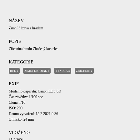
NÁZEV
Zimní Sázava s hradem
POPIS
Zřícenina hradu Zbořený kostelec
KATEGORIE
ŘEKY
ZIMNÍ KRAJINKY
TÝNECKO
ZŘÍCENINY
EXIF
Model fotoaparátu: Canon EOS 6D
Čas závěrky: 1/100 sec
Clona: f/16
ISO: 200
Datum vytvoření: 15.2.2021 9:36
Ohnisko: 24 mm
VLOŽENO