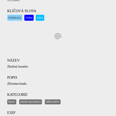
15.2.2021
KLÍČOVÁ SLOVA
NÁMRAZA
VODA
ZIMA
NÁZEV
Zbořený kostelec
POPIS
Zřícenina hradu.
KATEGORIE
ŘEKY
ZIMNÍ KRAJINKY
ZŘÍCENINY
EXIF