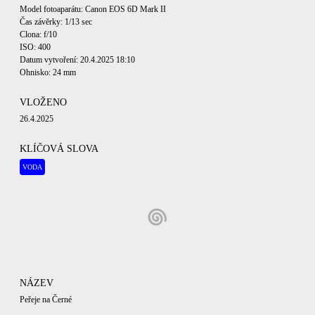
Model fotoaparátu: Canon EOS 6D Mark II
Čas závěrky: 1/13 sec
Clona: f/10
ISO: 400
Datum vytvoření: 20.4.2025 18:10
Ohnisko: 24 mm
VLOŽENO
26.4.2025
KLÍČOVÁ SLOVA
VODA
NÁZEV
Peřeje na Černé