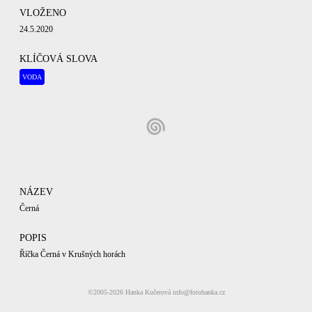
VLOŽENO
24.5.2020
KLÍČOVÁ SLOVA
VODA
NÁZEV
Černá
POPIS
Říčka Černá v Krušných horách
KATEGORIE
©2005-2026
Hanka Kučerová
info@fotohanka.cz
ŘEKY
KRUŠNÉ HORY
JARNÍ KRAJINKY