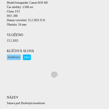
Model fotoaparátu: Canon EOS 6D
Čas závěrky: 1/160 sec
Clona: f/13
ISO: 200
Datum vytvoření: 15.2.2021 9:31
Ohnisko: 24 mm
VLOŽENO
15.2.2021
KLÍČOVÁ SLOVA
NÁMRAZA
ZIMA
NÁZEV
Sázava pod Zbořeným kostelcem