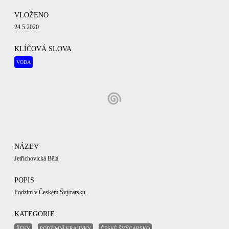
VLOŽENO
24.5.2020
KLÍČOVÁ SLOVA
VODA
NÁZEV
Jetřichovická Bělá
POPIS
Podzim v Českém Švýcarsku.
KATEGORIE
ŘEKY
PODZIMNÍ KRAJINKY
ČESKÉ ŠVÝCARSKO