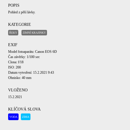
POPIS
Pohled z pěší lávky.
KATEGORIE
ŘEKY
ZIMNÍ KRAJINKY
EXIF
Model fotoaparátu: Canon EOS 6D
Čas závěrky: 1/100 sec
Clona: f/18
ISO: 200
Datum vytvoření: 15.2.2021 9:43
Ohnisko: 40 mm
VLOŽENO
15.2.2021
KLÍČOVÁ SLOVA
VODA
ZIMA