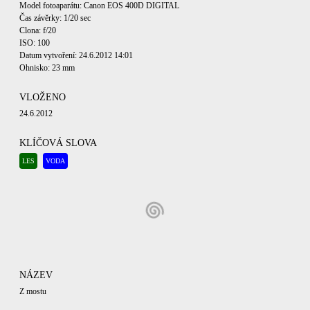
Model fotoaparátu: Canon EOS 400D DIGITAL
Čas závěrky: 1/20 sec
Clona: f/20
ISO: 100
Datum vytvoření: 24.6.2012 14:01
Ohnisko: 23 mm
VLOŽENO
24.6.2012
KLÍČOVÁ SLOVA
LES
VODA
NÁZEV
Z mostu