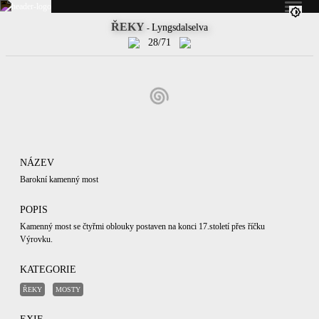
ŘEKY
Lyngsdalselva
-
28/71
NÁZEV
Barokní kamenný most
POPIS
Kamenný most se čtyřmi oblouky postaven na konci 17.století přes říčku
Výrovku.
KATEGORIE
ŘEKY
MOSTY