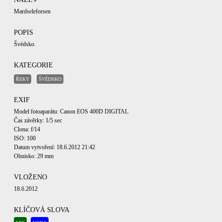
Mardseleforsen
POPIS
Švédsko.
KATEGORIE
ŘEKY
ŠVÉDSKO
EXIF
Model fotoaparátu: Canon EOS 400D DIGITAL
Čas závěrky: 1/5 sec
Clona: f/14
ISO: 100
Datum vytvoření: 18.6.2012 21:42
Ohnisko: 29 mm
VLOŽENO
18.6.2012
KLÍČOVÁ SLOVA