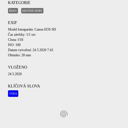
KATEGORIE
ŘEKY
KRUŠNÉ HORY
EXIF
Model fotoaparátu: Canon EOS 6D
Čas závěrky: 1/1 sec
Clona: f/18
ISO: 100
Datum vytvoření: 24.5.2020 7:43
Ohnisko: 28 mm
VLOŽENO
24.5.2020
KLÍČOVÁ SLOVA
VODA