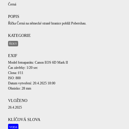
Černá
POPIS
Říčka Černá na německé straně hranice poblíž Pobershau.
KATEGORIE
ŘEKY
EXIF
Model fotoaparátu: Canon EOS 6D Mark II
Čas závěrky: 1/20 sec
Clona: f/11
ISO: 800
Datum vytvoření: 20.4.2025 18:00
Ohnisko: 28 mm
VLOŽENO
26.4.2025
KLÍČOVÁ SLOVA
VODA