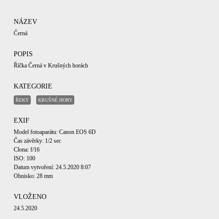
NÁZEV
Černá
POPIS
Říčka Černá v Krušných horách
KATEGORIE
ŘEKY
KRUŠNÉ HORY
EXIF
Model fotoaparátu: Canon EOS 6D
Čas závěrky: 1/2 sec
Clona: f/16
ISO: 100
Datum vytvoření: 24.5.2020 8:07
Ohnisko: 28 mm
VLOŽENO
24.5.2020