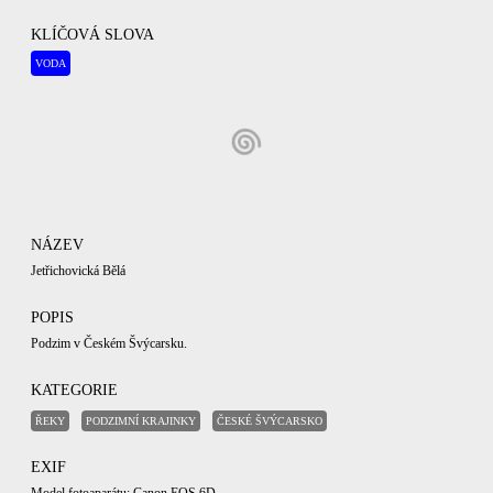
KLÍČOVÁ SLOVA
VODA
NÁZEV
Jetřichovická Bělá
POPIS
Podzim v Českém Švýcarsku.
KATEGORIE
ŘEKY
PODZIMNÍ KRAJINKY
ČESKÉ ŠVÝCARSKO
EXIF