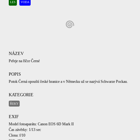
LES
VODA
NÁZEV
Peřeje na říčce Černé
POPIS
Potok Černá opouští české hranice a v Německu už se nazývá Schwarze Pockau.
KATEGORIE
ŘEKY
EXIF
Model fotoaparátu: Canon EOS 6D Mark II
Čas závěrky: 1/13 sec
Clona: f/10