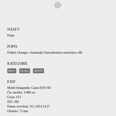
NÁZEV
Praha
POPIS
Pohled z Kampy s dominující Staroměstskou mosteckou věží.
KATEGORIE
ŘEKY
PRAHA
MOSTY
EXIF
Model fotoaparátu: Canon EOS 6D
Čas závěrky: 1/400 sec
Clona: f/13
ISO: 200
Datum vytvoření: 10.1.2014 14:27
Ohnisko: 73 mm