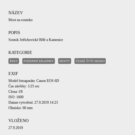
NÁZEV
Most na soutoku
POPIS
Soutok Jetřichovické Bělé a Kamenice
KATEGORIE
ŘEKY
PODZIMNÍ KRAJINKY
MOSTY
ČESKÉ ŠVÝCARSKO
EXIF
Model fotoaparátu: Canon EOS 6D
Čas závěrky: 1/25 sec
Clona: f/8
ISO: 1600
Datum vytvoření: 27.9.2019 14:23
Ohnisko: 60 mm
VLOŽENO
27.9.2019