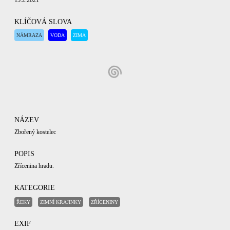
15.2.2021
KLÍČOVÁ SLOVA
NÁMRAZA
VODA
ZIMA
NÁZEV
Zbořený kostelec
POPIS
Zřícenina hradu.
KATEGORIE
ŘEKY
ZIMNÍ KRAJINKY
ZŘÍCENINY
EXIF