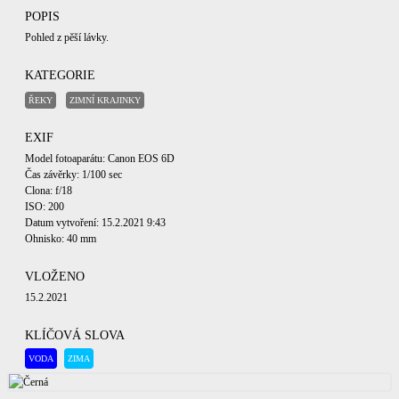
POPIS
Pohled z pěší lávky.
KATEGORIE
ŘEKY
ZIMNÍ KRAJINKY
EXIF
Model fotoaparátu: Canon EOS 6D
Čas závěrky: 1/100 sec
Clona: f/18
ISO: 200
Datum vytvoření: 15.2.2021 9:43
Ohnisko: 40 mm
VLOŽENO
15.2.2021
KLÍČOVÁ SLOVA
VODA
ZIMA