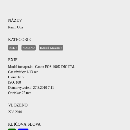
NÁZEV
Ranní Otta
KATEGORIE
ŘEKY
NORSKO
RANNÍ KRAJINY
EXIF
Model fotoaparátu: Canon EOS 400D DIGITAL
Čas závěrky: 1/13 sec
Clona: f/16
ISO: 100
Datum vytvoření: 27.8.2010 7:11
Ohnisko: 22 mm
VLOŽENO
27.8.2010
KLÍČOVÁ SLOVA