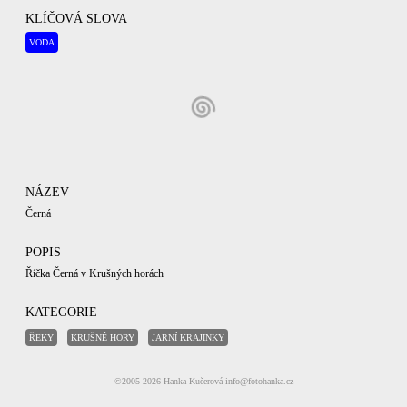
KLÍČOVÁ SLOVA
VODA
NÁZEV
Černá
POPIS
Říčka Černá v Krušných horách
KATEGORIE
ŘEKY
KRUŠNÉ HORY
JARNÍ KRAJINKY
EXIF
©2005-2026
Hanka Kučerová
info@fotohanka.cz
Model fotoaparátu: Canon EOS 6D