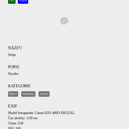
LES
VODA
NÁZEV
Senja
POPIS
Norsko.
KATEGORIE
ŘEKY
NORSKO
SENJA
EXIF
Model fotoaparátu: Canon EOS 400D DIGITAL
Čas závěrky: 1/20 sec
Clona: f/20
ISO: 100