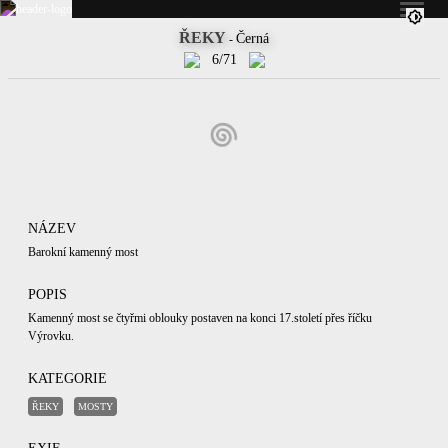
ŘEKY
Černá
-
6/71
NÁZEV
Barokní kamenný most
POPIS
Kamenný most se čtyřmi oblouky postaven na konci 17.století přes říčku
Výrovku.
KATEGORIE
ŘEKY
MOSTY