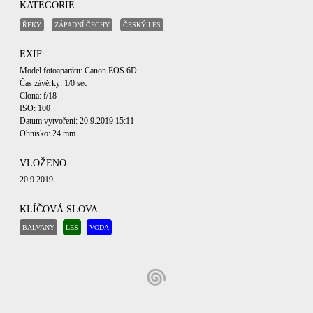
KATEGORIE
ŘEKY
ZÁPADNÍ ČECHY
ČESKÝ LES
EXIF
Model fotoaparátu: Canon EOS 6D
Čas závěrky: 1/0 sec
Clona: f/18
ISO: 100
Datum vytvoření: 20.9.2019 15:11
Ohnisko: 24 mm
VLOŽENO
20.9.2019
KLÍČOVÁ SLOVA
BALVANY
LES
VODA