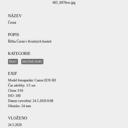
605_6970ow.jpg
NÁZEV
Černá
POPIS
Říčka Černá v Krušných horách
KATEGORIE
ŘEKY
KRUŠNÉ HORY
EXIF
Model fotoaparátu: Canon EOS 6D
Čas závěrky: 1/1 sec
Clona: f/16
ISO: 100
Datum vytvoření: 24.5.2020 8:08
Ohnisko: 24 mm
VLOŽENO
24.5.2020