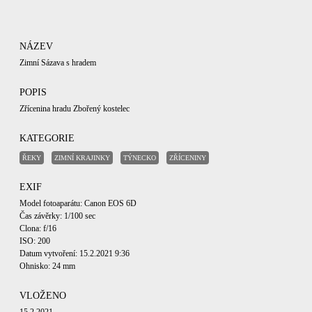
NÁZEV
Zimní Sázava s hradem
POPIS
Zřícenina hradu Zbořený kostelec
KATEGORIE
ŘEKY
ZIMNÍ KRAJINKY
TÝNECKO
ZŘÍCENINY
EXIF
Model fotoaparátu: Canon EOS 6D
Čas závěrky: 1/100 sec
Clona: f/16
ISO: 200
Datum vytvoření: 15.2.2021 9:36
Ohnisko: 24 mm
VLOŽENO