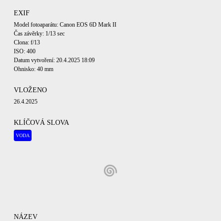
EXIF
Model fotoaparátu: Canon EOS 6D Mark II
Čas závěrky: 1/13 sec
Clona: f/13
ISO: 400
Datum vytvoření: 20.4.2025 18:09
Ohnisko: 40 mm
VLOŽENO
26.4.2025
KLÍČOVÁ SLOVA
VODA
NÁZEV