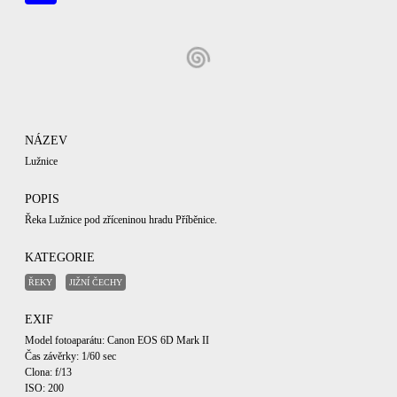
NÁZEV
Lužnice
POPIS
Řeka Lužnice pod zříceninou hradu Příběnice.
KATEGORIE
ŘEKY
JIŽNÍ ČECHY
EXIF
Model fotoaparátu: Canon EOS 6D Mark II
Čas závěrky: 1/60 sec
Clona: f/13
ISO: 200