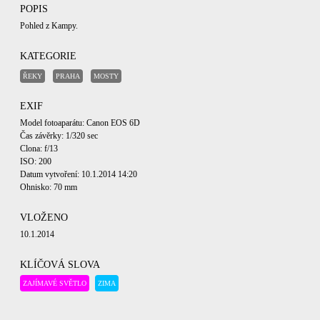
POPIS
Pohled z Kampy.
KATEGORIE
ŘEKY
PRAHA
MOSTY
EXIF
Model fotoaparátu: Canon EOS 6D
Čas závěrky: 1/320 sec
Clona: f/13
ISO: 200
Datum vytvoření: 10.1.2014 14:20
Ohnisko: 70 mm
VLOŽENO
10.1.2014
KLÍČOVÁ SLOVA
ZAJÍMAVÉ SVĚTLO
ZIMA