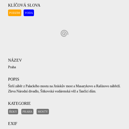
KLÍČOVÁ SLOVA
PODZIM
VODA
NÁZEV
Praha
POPIS
Širší záběr z Palackého mostu na Jiráskův most a Masarykovo a Rašínovo nábřeží.
Zleva Národní divadlo, Šítkovská vodárenská věž a Tančící dům.
KATEGORIE
ŘEKY
PRAHA
MOSTY
EXIF