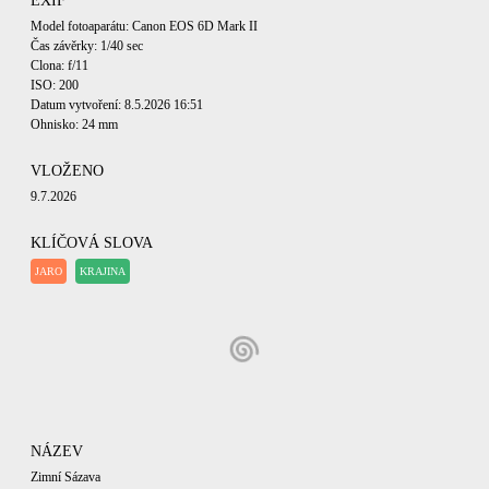
EXIF
Model fotoaparátu: Canon EOS 6D Mark II
Čas závěrky: 1/40 sec
Clona: f/11
ISO: 200
Datum vytvoření: 8.5.2026 16:51
Ohnisko: 24 mm
VLOŽENO
9.7.2026
KLÍČOVÁ SLOVA
JARO
KRAJINA
NÁZEV
Zimní Sázava