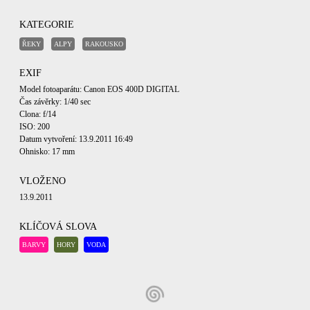
KATEGORIE
ŘEKY
ALPY
RAKOUSKO
EXIF
Model fotoaparátu: Canon EOS 400D DIGITAL
Čas závěrky: 1/40 sec
Clona: f/14
ISO: 200
Datum vytvoření: 13.9.2011 16:49
Ohnisko: 17 mm
VLOŽENO
13.9.2011
KLÍČOVÁ SLOVA
BARVY
HORY
VODA