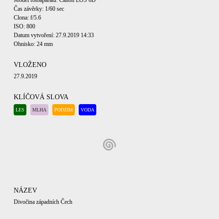
Model fotoaparátu: Canon EOS 6D
Čas závěrky: 1/60 sec
Clona: f/5.6
ISO: 800
Datum vytvoření: 27.9.2019 14:33
Ohnisko: 24 mm
VLOŽENO
27.9.2019
KLÍČOVÁ SLOVA
LES
MLHA
PODZIM
VODA
NÁZEV
Divočina západních Čech