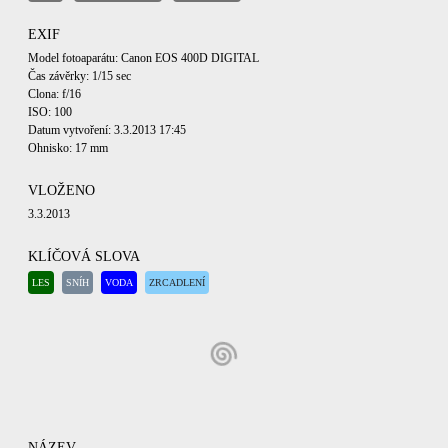
EXIF
Model fotoaparátu: Canon EOS 400D DIGITAL
Čas závěrky: 1/15 sec
Clona: f/16
ISO: 100
Datum vytvoření: 3.3.2013 17:45
Ohnisko: 17 mm
VLOŽENO
3.3.2013
KLÍČOVÁ SLOVA
LES
SNÍH
VODA
ZRCADLENÍ
NÁZEV