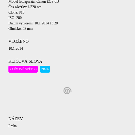
Model fotoaparátu: Canon EOS 6D
Čas závěrky: 1/320 sec
Clona: f/13
ISO: 200
Datum vytvoření: 10.1.2014 15:29
Ohnisko: 58 mm
VLOŽENO
10.1.2014
KLÍČOVÁ SLOVA
ZAJÍMAVÉ SVĚTLO
ZIMA
NÁZEV
Praha