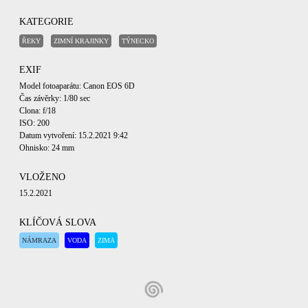
KATEGORIE
ŘEKY
ZIMNÍ KRAJINKY
TÝNECKO
EXIF
Model fotoaparátu: Canon EOS 6D
Čas závěrky: 1/80 sec
Clona: f/18
ISO: 200
Datum vytvoření: 15.2.2021 9:42
Ohnisko: 24 mm
VLOŽENO
15.2.2021
KLÍČOVÁ SLOVA
NÁMRAZA
VODA
ZIMA