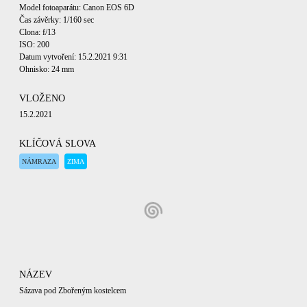
Model fotoaparátu: Canon EOS 6D
Čas závěrky: 1/160 sec
Clona: f/13
ISO: 200
Datum vytvoření: 15.2.2021 9:31
Ohnisko: 24 mm
VLOŽENO
15.2.2021
KLÍČOVÁ SLOVA
NÁMRAZA
ZIMA
NÁZEV
Sázava pod Zbořeným kostelcem