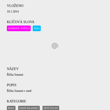
VLOŽENO
10.1.2014
KLÍČOVÁ SLOVA
ZAJÍMAVÉ SVĚTLO
ZIMA
NÁZEV
Říčka Smutná
POPIS
Říčka Smutná v zimě.
KATEGORIE
ŘEKY
ZIMNÍ KRAJINKY
JIŽNÍ ČECHY