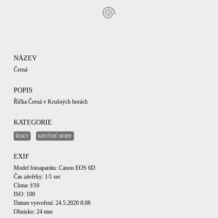
NÁZEV
Černá
POPIS
Říčka Černá v Krušných horách
KATEGORIE
ŘEKY
KRUŠNÉ HORY
EXIF
Model fotoaparátu: Canon EOS 6D
Čas závěrky: 1/1 sec
Clona: f/16
ISO: 100
Datum vytvoření: 24.5.2020 8:08
Ohnisko: 24 mm