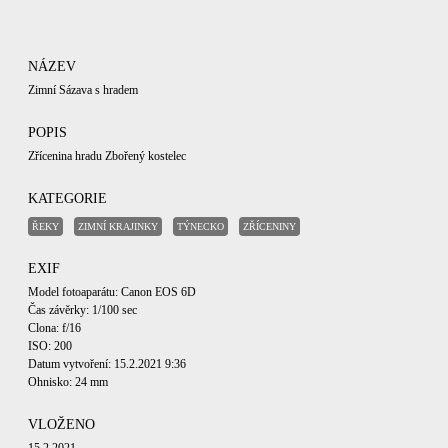
NÁZEV
Zimní Sázava s hradem
POPIS
Zřícenina hradu Zbořený kostelec
KATEGORIE
ŘEKY
ZIMNÍ KRAJINKY
TÝNECKO
ZŘÍCENINY
EXIF
Model fotoaparátu: Canon EOS 6D
Čas závěrky: 1/100 sec
Clona: f/16
ISO: 200
Datum vytvoření: 15.2.2021 9:36
Ohnisko: 24 mm
VLOŽENO