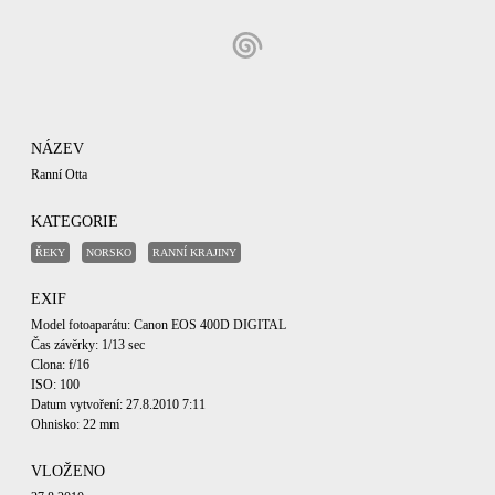
NÁZEV
Ranní Otta
KATEGORIE
ŘEKY
NORSKO
RANNÍ KRAJINY
EXIF
Model fotoaparátu: Canon EOS 400D DIGITAL
Čas závěrky: 1/13 sec
Clona: f/16
ISO: 100
Datum vytvoření: 27.8.2010 7:11
Ohnisko: 22 mm
VLOŽENO