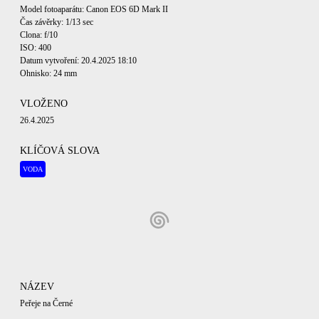
Model fotoaparátu: Canon EOS 6D Mark II
Čas závěrky: 1/13 sec
Clona: f/10
ISO: 400
Datum vytvoření: 20.4.2025 18:10
Ohnisko: 24 mm
VLOŽENO
26.4.2025
KLÍČOVÁ SLOVA
VODA
NÁZEV
Peřeje na Černé