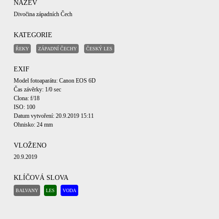
NÁZEV
Divočina západních Čech
KATEGORIE
ŘEKY
ZÁPADNÍ ČECHY
ČESKÝ LES
EXIF
Model fotoaparátu: Canon EOS 6D
Čas závěrky: 1/0 sec
Clona: f/18
ISO: 100
Datum vytvoření: 20.9.2019 15:11
Ohnisko: 24 mm
VLOŽENO
20.9.2019
KLÍČOVÁ SLOVA
BALVANY
LES
VODA