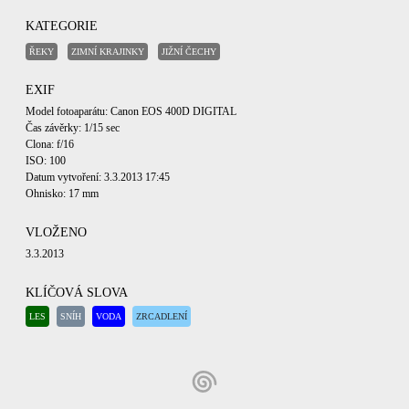
KATEGORIE
ŘEKY
ZIMNÍ KRAJINKY
JIŽNÍ ČECHY
EXIF
Model fotoaparátu: Canon EOS 400D DIGITAL
Čas závěrky: 1/15 sec
Clona: f/16
ISO: 100
Datum vytvoření: 3.3.2013 17:45
Ohnisko: 17 mm
VLOŽENO
3.3.2013
KLÍČOVÁ SLOVA
LES
SNÍH
VODA
ZRCADLENÍ