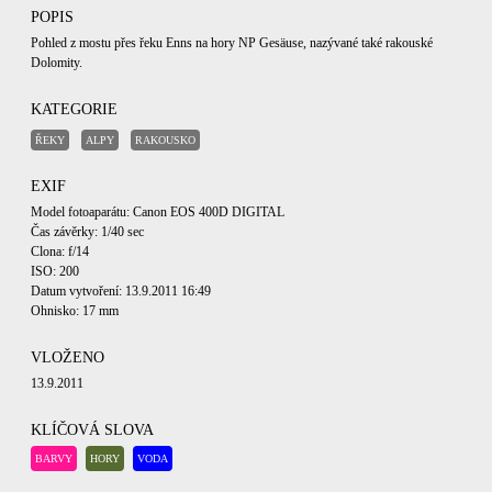
POPIS
Pohled z mostu přes řeku Enns na hory NP Gesäuse, nazývané také rakouské
Dolomity.
KATEGORIE
ŘEKY
ALPY
RAKOUSKO
EXIF
Model fotoaparátu: Canon EOS 400D DIGITAL
Čas závěrky: 1/40 sec
Clona: f/14
ISO: 200
Datum vytvoření: 13.9.2011 16:49
Ohnisko: 17 mm
VLOŽENO
13.9.2011
KLÍČOVÁ SLOVA
BARVY
HORY
VODA