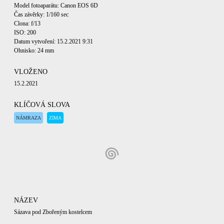
Model fotoaparátu: Canon EOS 6D
Čas závěrky: 1/160 sec
Clona: f/13
ISO: 200
Datum vytvoření: 15.2.2021 9:31
Ohnisko: 24 mm
VLOŽENO
15.2.2021
KLÍČOVÁ SLOVA
NÁMRAZA
ZIMA
NÁZEV
Sázava pod Zbořeným kostelcem