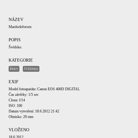
NÁZEV
Mardseleforsen
POPIS
Švédsko.
KATEGORIE
ŘEKY
ŠVÉDSKO
EXIF
Model fotoaparátu: Canon EOS 400D DIGITAL
Čas závěrky: 1/5 sec
Clona: f/14
ISO: 100
Datum vytvoření: 18.6.2012 21:42
Ohnisko: 29 mm
VLOŽENO
18.6.2012