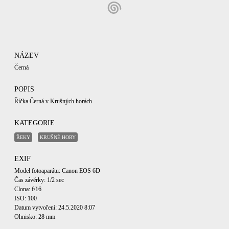
NÁZEV
Černá
POPIS
Říčka Černá v Krušných horách
KATEGORIE
ŘEKY
KRUŠNÉ HORY
EXIF
Model fotoaparátu: Canon EOS 6D
Čas závěrky: 1/2 sec
Clona: f/16
ISO: 100
Datum vytvoření: 24.5.2020 8:07
Ohnisko: 28 mm