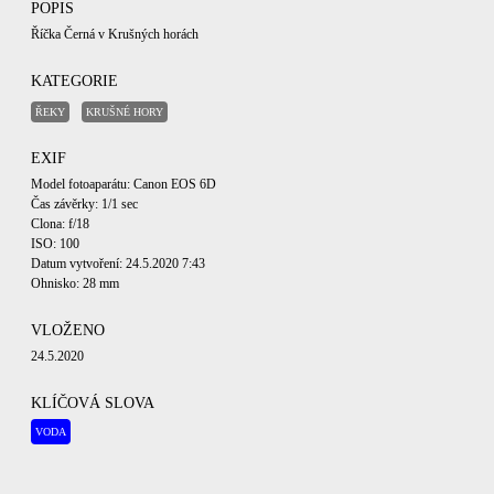
POPIS
Říčka Černá v Krušných horách
KATEGORIE
ŘEKY
KRUŠNÉ HORY
EXIF
Model fotoaparátu: Canon EOS 6D
Čas závěrky: 1/1 sec
Clona: f/18
ISO: 100
Datum vytvoření: 24.5.2020 7:43
Ohnisko: 28 mm
VLOŽENO
24.5.2020
KLÍČOVÁ SLOVA
VODA