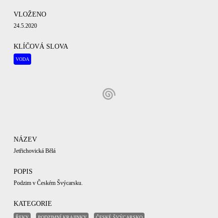
VLOŽENO
24.5.2020
KLÍČOVÁ SLOVA
VODA
NÁZEV
Jetřichovická Bělá
POPIS
Podzim v Českém Švýcarsku.
KATEGORIE
ŘEKY
PODZIMNÍ KRAJINKY
ČESKÉ ŠVÝCARSKO