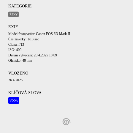
KATEGORIE
ŘEKY
EXIF
Model fotoaparátu: Canon EOS 6D Mark II
Čas závěrky: 1/13 sec
Clona: f/13
ISO: 400
Datum vytvoření: 20.4.2025 18:09
Ohnisko: 40 mm
VLOŽENO
26.4.2025
KLÍČOVÁ SLOVA
VODA