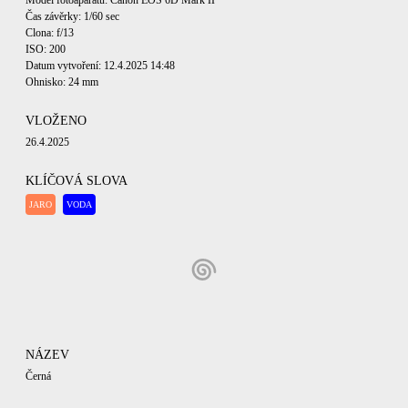
Model fotoaparátu: Canon EOS 6D Mark II
Čas závěrky: 1/60 sec
Clona: f/13
ISO: 200
Datum vytvoření: 12.4.2025 14:48
Ohnisko: 24 mm
VLOŽENO
26.4.2025
KLÍČOVÁ SLOVA
JARO
VODA
NÁZEV
Černá