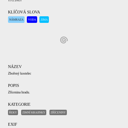
15.2.2021
KLÍČOVÁ SLOVA
NÁMRAZA
VODA
ZIMA
NÁZEV
Zbořený kostelec
POPIS
Zřícenina hradu.
KATEGORIE
ŘEKY
ZIMNÍ KRAJINKY
ZŘÍCENINY
EXIF