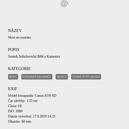
NÁZEV
Most na soutoku
POPIS
Soutok Jetřichovické Bělé a Kamenice
KATEGORIE
ŘEKY
PODZIMNÍ KRAJINKY
MOSTY
ČESKÉ ŠVÝCARSKO
EXIF
Model fotoaparátu: Canon EOS 6D
Čas závěrky: 1/25 sec
Clona: f/8
ISO: 1600
Datum vytvoření: 27.9.2019 14:23
Ohnisko: 60 mm