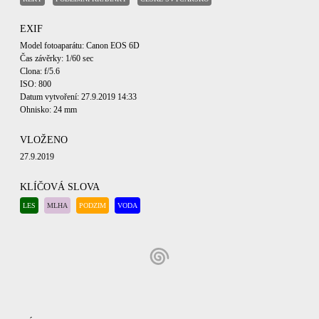
EXIF
Model fotoaparátu: Canon EOS 6D
Čas závěrky: 1/60 sec
Clona: f/5.6
ISO: 800
Datum vytvoření: 27.9.2019 14:33
Ohnisko: 24 mm
VLOŽENO
27.9.2019
KLÍČOVÁ SLOVA
LES
MLHA
PODZIM
VODA