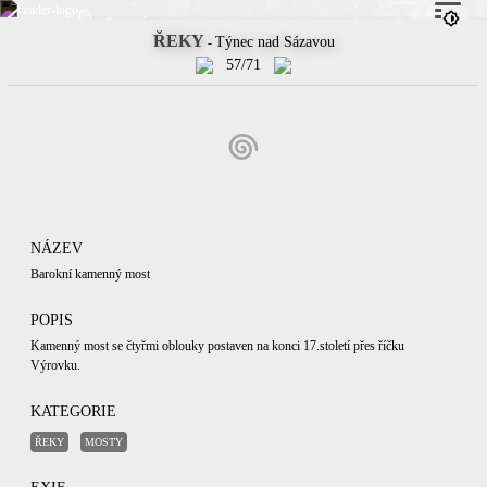
ŘEKY
Týnec nad Sázavou
-
57/71
NÁZEV
Barokní kamenný most
POPIS
Kamenný most se čtyřmi oblouky postaven na konci 17.století přes říčku
Výrovku.
KATEGORIE
ŘEKY
MOSTY