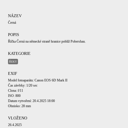
NÁZEV
Černá
POPIS
Říčka Černá na německé straně hranice poblíž Pobershau.
KATEGORIE
ŘEKY
EXIF
Model fotoaparátu: Canon EOS 6D Mark II
Čas závěrky: 1/20 sec
Clona: f/11
ISO: 800
Datum vytvoření: 20.4.2025 18:00
Ohnisko: 28 mm
VLOŽENO
26.4.2025