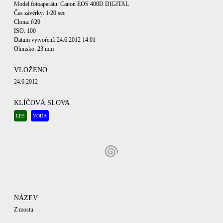
Model fotoaparátu: Canon EOS 400D DIGITAL
Čas závěrky: 1/20 sec
Clona: f/20
ISO: 100
Datum vytvoření: 24.6.2012 14:01
Ohnisko: 23 mm
VLOŽENO
24.6.2012
KLÍČOVÁ SLOVA
LES
VODA
NÁZEV
Z mostu