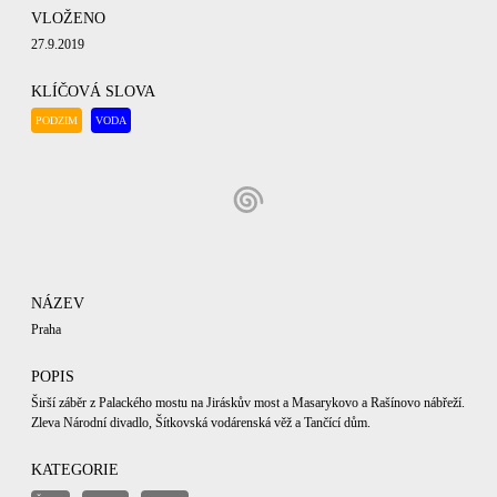
VLOŽENO
27.9.2019
KLÍČOVÁ SLOVA
PODZIM
VODA
NÁZEV
Praha
POPIS
Širší záběr z Palackého mostu na Jiráskův most a Masarykovo a Rašínovo nábřeží.
Zleva Národní divadlo, Šítkovská vodárenská věž a Tančící dům.
KATEGORIE