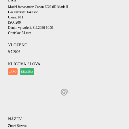
EXIF
Model fotoaparátu: Canon EOS 6D Mark II
Čas závěrky: 1/40 sec
Clona: f/11
ISO: 200
Datum vytvoření: 8.5.2026 16:51
Ohnisko: 24 mm
VLOŽENO
9.7.2026
KLÍČOVÁ SLOVA
JARO
KRAJINA
NÁZEV
Zimní Sázava