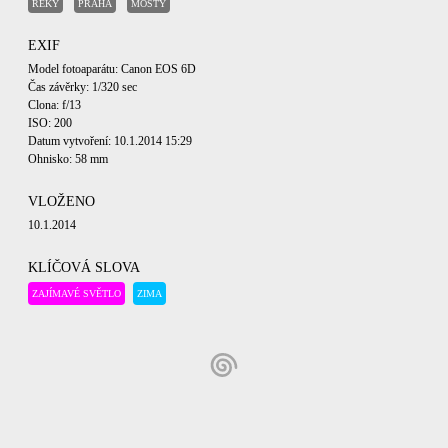
ŘEKY
PRAHA
MOSTY
EXIF
Model fotoaparátu: Canon EOS 6D
Čas závěrky: 1/320 sec
Clona: f/13
ISO: 200
Datum vytvoření: 10.1.2014 15:29
Ohnisko: 58 mm
VLOŽENO
10.1.2014
KLÍČOVÁ SLOVA
ZAJÍMAVÉ SVĚTLO
ZIMA