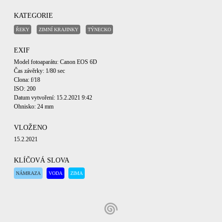
KATEGORIE
ŘEKY
ZIMNÍ KRAJINKY
TÝNECKO
EXIF
Model fotoaparátu: Canon EOS 6D
Čas závěrky: 1/80 sec
Clona: f/18
ISO: 200
Datum vytvoření: 15.2.2021 9:42
Ohnisko: 24 mm
VLOŽENO
15.2.2021
KLÍČOVÁ SLOVA
NÁMRAZA
VODA
ZIMA