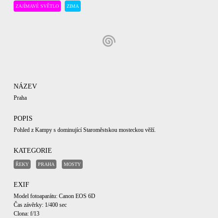
ZAJÍMAVÉ SVĚTLO
ZIMA
NÁZEV
Praha
POPIS
Pohled z Kampy s dominující Staroměstskou mosteckou věží.
KATEGORIE
ŘEKY
PRAHA
MOSTY
EXIF
Model fotoaparátu: Canon EOS 6D
Čas závěrky: 1/400 sec
Clona: f/13