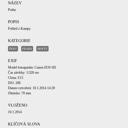
NÁZEV
Praha
POPIS
Pohled z Kampy.
KATEGORIE
ŘEKY
PRAHA
MOSTY
EXIF
Model fotoaparátu: Canon EOS 6D
Čas závěrky: 1/320 sec
Clona: f/13
ISO: 200
Datum vytvoření: 10.1.2014 14:20
Ohnisko: 70 mm
VLOŽENO
10.1.2014
KLÍČOVÁ SLOVA