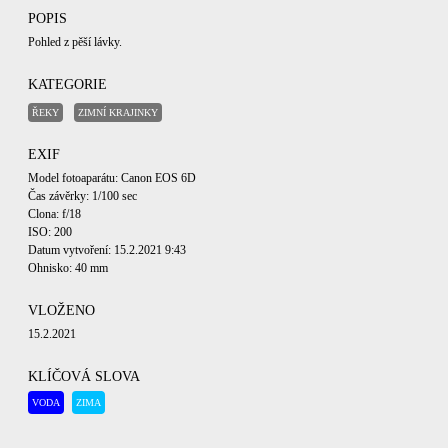
POPIS
Pohled z pěší lávky.
KATEGORIE
ŘEKY
ZIMNÍ KRAJINKY
EXIF
Model fotoaparátu: Canon EOS 6D
Čas závěrky: 1/100 sec
Clona: f/18
ISO: 200
Datum vytvoření: 15.2.2021 9:43
Ohnisko: 40 mm
VLOŽENO
15.2.2021
KLÍČOVÁ SLOVA
VODA
ZIMA