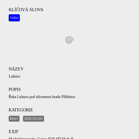
KLÍČOVÁ SLOVA
VODA
NÁZEV
Lužnice
POPIS
Řeka Lužnice pod zříceninou hradu Příběnice.
KATEGORIE
ŘEKY
JIŽNÍ ČECHY
EXIF