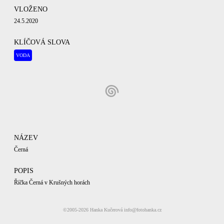
VLOŽENO
24.5.2020
KLÍČOVÁ SLOVA
VODA
NÁZEV
Černá
POPIS
Říčka Černá v Krušných horách
KATEGORIE
©2005-2026
Hanka Kučerová
info@fotohanka.cz
ŘEKY
KRUŠNÉ HORY
JARNÍ KRAJINKY