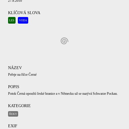
27.8.2010
KLÍČOVÁ SLOVA
LES
VODA
NÁZEV
Peřeje na říčce Černé
POPIS
Potok Černá opouští české hranice a v Německu už se nazývá Schwarze Pockau.
KATEGORIE
ŘEKY
EXIF