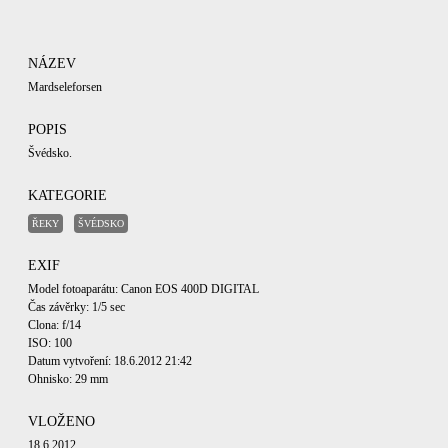
NÁZEV
Mardseleforsen
POPIS
Švédsko.
KATEGORIE
ŘEKY
ŠVÉDSKO
EXIF
Model fotoaparátu: Canon EOS 400D DIGITAL
Čas závěrky: 1/5 sec
Clona: f/14
ISO: 100
Datum vytvoření: 18.6.2012 21:42
Ohnisko: 29 mm
VLOŽENO
18.6.2012