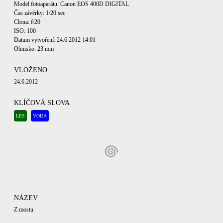
Model fotoaparátu: Canon EOS 400D DIGITAL
Čas závěrky: 1/20 sec
Clona: f/20
ISO: 100
Datum vytvoření: 24.6.2012 14:01
Ohnisko: 23 mm
VLOŽENO
24.6.2012
KLÍČOVÁ SLOVA
LES
VODA
NÁZEV
Z mostu