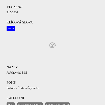
VLOŽENO
24.5.2020
KLÍČOVÁ SLOVA
VODA
NÁZEV
Jetřichovická Bělá
POPIS
Podzim v Českém Švýcarsku.
KATEGORIE
ŘEKY
PODZIMNÍ KRAJINKY
ČESKÉ ŠVÝCARSKO