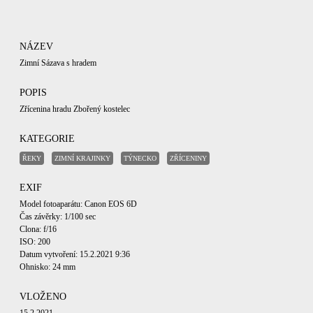
NÁZEV
Zimní Sázava s hradem
POPIS
Zřícenina hradu Zbořený kostelec
KATEGORIE
ŘEKY
ZIMNÍ KRAJINKY
TÝNECKO
ZŘÍCENINY
EXIF
Model fotoaparátu: Canon EOS 6D
Čas závěrky: 1/100 sec
Clona: f/16
ISO: 200
Datum vytvoření: 15.2.2021 9:36
Ohnisko: 24 mm
VLOŽENO