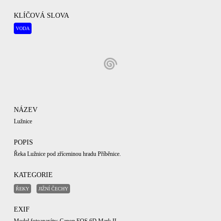
KLÍČOVÁ SLOVA
VODA
NÁZEV
Lužnice
POPIS
Řeka Lužnice pod zříceninou hradu Příběnice.
KATEGORIE
ŘEKY
JIŽNÍ ČECHY
EXIF