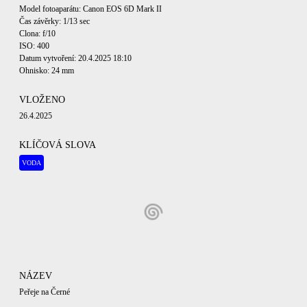
Model fotoaparátu: Canon EOS 6D Mark II
Čas závěrky: 1/13 sec
Clona: f/10
ISO: 400
Datum vytvoření: 20.4.2025 18:10
Ohnisko: 24 mm
VLOŽENO
26.4.2025
KLÍČOVÁ SLOVA
VODA
NÁZEV
Peřeje na Černé