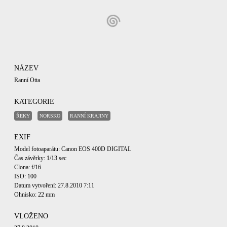
NÁZEV
Ranní Otta
KATEGORIE
ŘEKY
NORSKO
RANNÍ KRAJINY
EXIF
Model fotoaparátu: Canon EOS 400D DIGITAL
Čas závěrky: 1/13 sec
Clona: f/16
ISO: 100
Datum vytvoření: 27.8.2010 7:11
Ohnisko: 22 mm
VLOŽENO