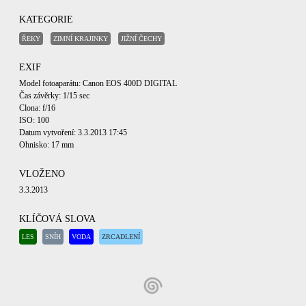
KATEGORIE
ŘEKY
ZIMNÍ KRAJINKY
JIŽNÍ ČECHY
EXIF
Model fotoaparátu: Canon EOS 400D DIGITAL
Čas závěrky: 1/15 sec
Clona: f/16
ISO: 100
Datum vytvoření: 3.3.2013 17:45
Ohnisko: 17 mm
VLOŽENO
3.3.2013
KLÍČOVÁ SLOVA
LES
SNÍH
VODA
ZRCADLENÍ