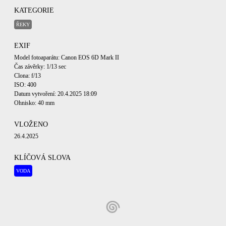
KATEGORIE
ŘEKY
EXIF
Model fotoaparátu: Canon EOS 6D Mark II
Čas závěrky: 1/13 sec
Clona: f/13
ISO: 400
Datum vytvoření: 20.4.2025 18:09
Ohnisko: 40 mm
VLOŽENO
26.4.2025
KLÍČOVÁ SLOVA
VODA