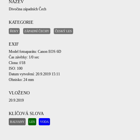
NÁZEV
Divočina západních Čech
KATEGORIE
ŘEKY
ZÁPADNÍ ČECHY
ČESKÝ LES
EXIF
Model fotoaparátu: Canon EOS 6D
Čas závěrky: 1/0 sec
Clona: f/18
ISO: 100
Datum vytvoření: 20.9.2019 15:11
Ohnisko: 24 mm
VLOŽENO
20.9.2019
KLÍČOVÁ SLOVA
BALVANY
LES
VODA