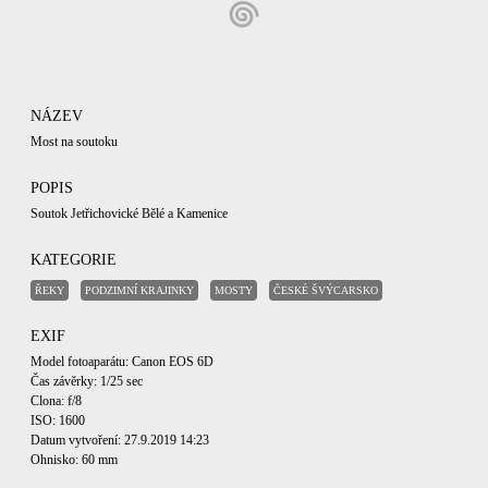
NÁZEV
Most na soutoku
POPIS
Soutok Jetřichovické Bělé a Kamenice
KATEGORIE
ŘEKY
PODZIMNÍ KRAJINKY
MOSTY
ČESKÉ ŠVÝCARSKO
EXIF
Model fotoaparátu: Canon EOS 6D
Čas závěrky: 1/25 sec
Clona: f/8
ISO: 1600
Datum vytvoření: 27.9.2019 14:23
Ohnisko: 60 mm