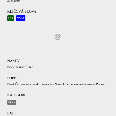
27.8.2010
KLÍČOVÁ SLOVA
LES
VODA
NÁZEV
Peřeje na říčce Černé
POPIS
Potok Černá opouští české hranice a v Německu už se nazývá Schwarze Pockau.
KATEGORIE
ŘEKY
EXIF