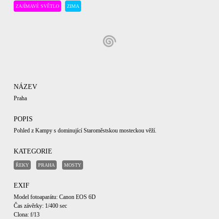
ZAJÍMAVÉ SVĚTLO
ZIMA
NÁZEV
Praha
POPIS
Pohled z Kampy s dominující Staroměstskou mosteckou věží.
KATEGORIE
ŘEKY
PRAHA
MOSTY
EXIF
Model fotoaparátu: Canon EOS 6D
Čas závěrky: 1/400 sec
Clona: f/13