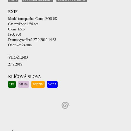
EXIF
Model fotoaparátu: Canon EOS 6D
Čas závěrky: 1/60 sec
Clona: f/5.6
ISO: 800
Datum vytvoření: 27.9.2019 14:33
Ohnisko: 24 mm
VLOŽENO
27.9.2019
KLÍČOVÁ SLOVA
LES
MLHA
PODZIM
VODA