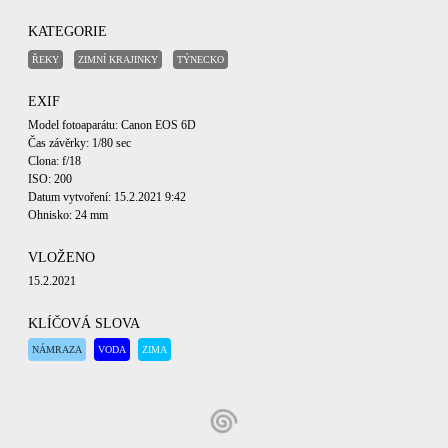
KATEGORIE
ŘEKY
ZIMNÍ KRAJINKY
TÝNECKO
EXIF
Model fotoaparátu: Canon EOS 6D
Čas závěrky: 1/80 sec
Clona: f/18
ISO: 200
Datum vytvoření: 15.2.2021 9:42
Ohnisko: 24 mm
VLOŽENO
15.2.2021
KLÍČOVÁ SLOVA
NÁMRAZA
VODA
ZIMA