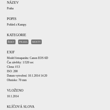
NÁZEV
Praha
POPIS
Pohled z Kampy.
KATEGORIE
ŘEKY
PRAHA
MOSTY
EXIF
Model fotoaparátu: Canon EOS 6D
Čas závěrky: 1/320 sec
Clona: f/13
ISO: 200
Datum vytvoření: 10.1.2014 14:20
Ohnisko: 70 mm
VLOŽENO
10.1.2014
KLÍČOVÁ SLOVA