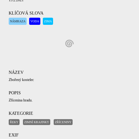
15.2.2021
KLÍČOVÁ SLOVA
NÁMRAZA
VODA
ZIMA
NÁZEV
Zbořený kostelec
POPIS
Zřícenina hradu.
KATEGORIE
ŘEKY
ZIMNÍ KRAJINKY
ZŘÍCENINY
EXIF