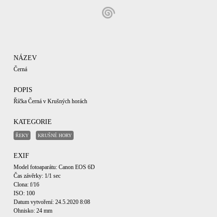
NÁZEV
Černá
POPIS
Říčka Černá v Krušných horách
KATEGORIE
ŘEKY
KRUŠNÉ HORY
EXIF
Model fotoaparátu: Canon EOS 6D
Čas závěrky: 1/1 sec
Clona: f/16
ISO: 100
Datum vytvoření: 24.5.2020 8:08
Ohnisko: 24 mm