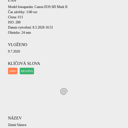
EXIF
Model fotoaparátu: Canon EOS 6D Mark II
Čas závěrky: 1/40 sec
Clona: f/11
ISO: 200
Datum vytvoření: 8.5.2026 16:51
Ohnisko: 24 mm
VLOŽENO
9.7.2026
KLÍČOVÁ SLOVA
JARO
KRAJINA
NÁZEV
Zimní Sázava