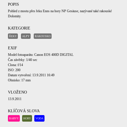
POPIS
Pohled z mostu přes řeku Enns na hory NP Gesäuse, nazývané také rakouské
Dolomity.
KATEGORIE
ŘEKY
ALPY
RAKOUSKO
EXIF
Model fotoaparátu: Canon EOS 400D DIGITAL
Čas závěrky: 1/40 sec
Clona: f/14
ISO: 200
Datum vytvoření: 13.9.2011 16:49
Ohnisko: 17 mm
VLOŽENO
13.9.2011
KLÍČOVÁ SLOVA
BARVY
HORY
VODA