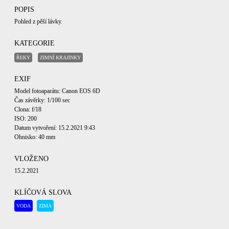
POPIS
Pohled z pěší lávky.
KATEGORIE
ŘEKY
ZIMNÍ KRAJINKY
EXIF
Model fotoaparátu: Canon EOS 6D
Čas závěrky: 1/100 sec
Clona: f/18
ISO: 200
Datum vytvoření: 15.2.2021 9:43
Ohnisko: 40 mm
VLOŽENO
15.2.2021
KLÍČOVÁ SLOVA
VODA
ZIMA