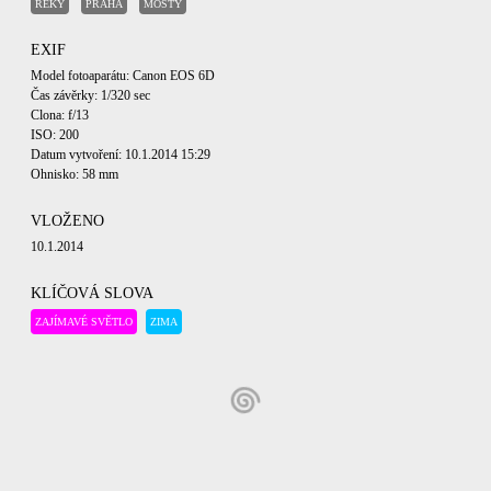
ŘEKY
PRAHA
MOSTY
EXIF
Model fotoaparátu: Canon EOS 6D
Čas závěrky: 1/320 sec
Clona: f/13
ISO: 200
Datum vytvoření: 10.1.2014 15:29
Ohnisko: 58 mm
VLOŽENO
10.1.2014
KLÍČOVÁ SLOVA
ZAJÍMAVÉ SVĚTLO
ZIMA