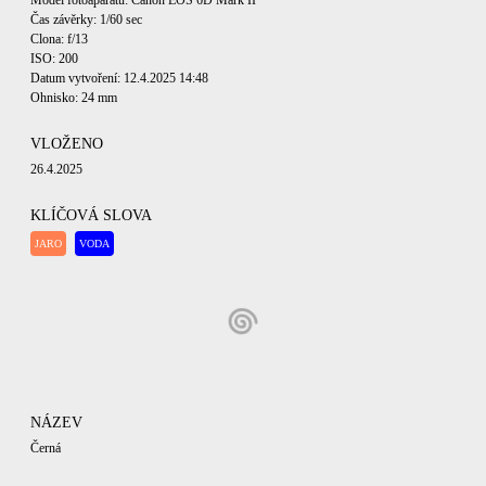
Model fotoaparátu: Canon EOS 6D Mark II
Čas závěrky: 1/60 sec
Clona: f/13
ISO: 200
Datum vytvoření: 12.4.2025 14:48
Ohnisko: 24 mm
VLOŽENO
26.4.2025
KLÍČOVÁ SLOVA
JARO
VODA
NÁZEV
Černá