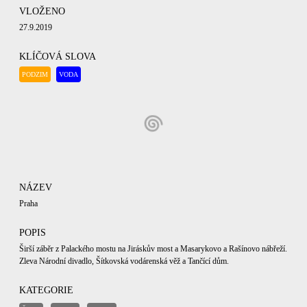
VLOŽENO
27.9.2019
KLÍČOVÁ SLOVA
PODZIM
VODA
NÁZEV
Praha
POPIS
Širší záběr z Palackého mostu na Jiráskův most a Masarykovo a Rašínovo nábřeží.
Zleva Národní divadlo, Šítkovská vodárenská věž a Tančící dům.
KATEGORIE