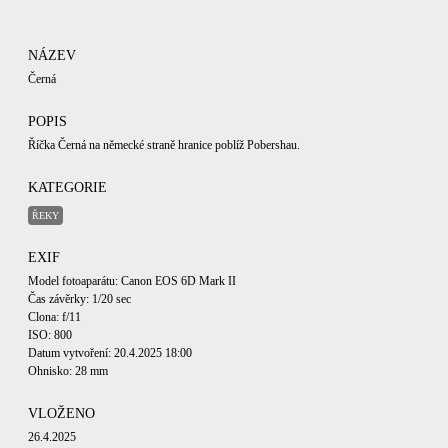
NÁZEV
Černá
POPIS
Říčka Černá na německé straně hranice poblíž Pobershau.
KATEGORIE
ŘEKY
EXIF
Model fotoaparátu: Canon EOS 6D Mark II
Čas závěrky: 1/20 sec
Clona: f/11
ISO: 800
Datum vytvoření: 20.4.2025 18:00
Ohnisko: 28 mm
VLOŽENO
26.4.2025