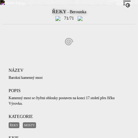
ŘEKY
Berounka
-
71/71
NÁZEV
Barokní kamenný most
POPIS
Kamenný most se čtyřmi oblouky postaven na konci 17.století přes říčku
Výrovku.
KATEGORIE
ŘEKY
MOSTY