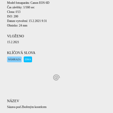
Model fotoaparátu: Canon EOS 6D
Čas závěrky: 1/160 sec
Clona: f/13
ISO: 200
Datum vytvoření: 15.2.2021 9:31
Ohnisko: 24 mm
VLOŽENO
15.2.2021
KLÍČOVÁ SLOVA
NÁMRAZA
ZIMA
NÁZEV
Sázava pod Zbořeným kostelcem