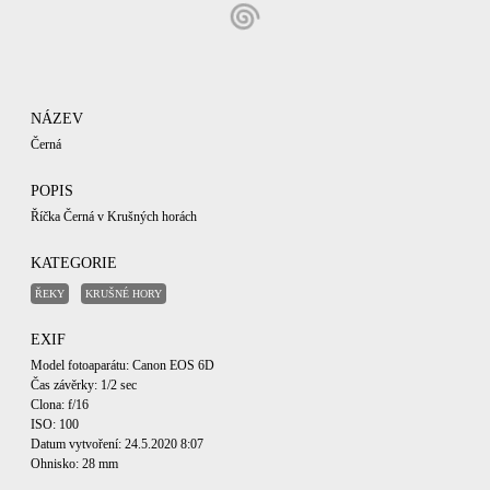
NÁZEV
Černá
POPIS
Říčka Černá v Krušných horách
KATEGORIE
ŘEKY
KRUŠNÉ HORY
EXIF
Model fotoaparátu: Canon EOS 6D
Čas závěrky: 1/2 sec
Clona: f/16
ISO: 100
Datum vytvoření: 24.5.2020 8:07
Ohnisko: 28 mm